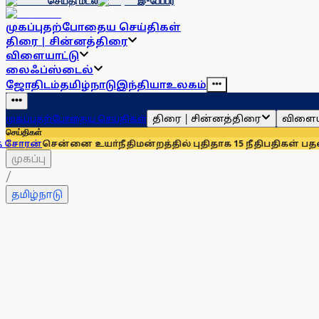
செய்தி மடல்
இ-பேப்பர்
முகப்பு
தற்போதைய செய்திகள்
திரை | சின்னத்திரை
விளையாட்டு
லைஃப்ஸ்டைல்
ஜோதிடம்
தமிழ்நாடு
இந்தியா
உலகம்
திரை | சின்னத்திரை
விளைய
முகப்பு
தற்போதைய செய்திகள்
செய்திகள்
னை உயா்நீதிமன்றத்தில் புதிதாக 15 நீதிபதிகள் பதவியேற்பு
சென்
முகப்பு
/
தமிழ்நாடு