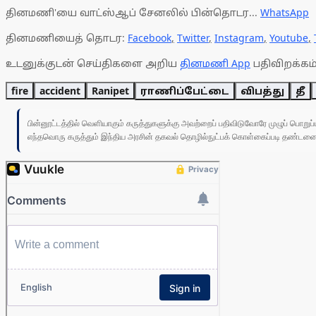
தினமணி'யை வாட்ஸ்ஆப் சேனலில் பின்தொடர...
WhatsApp
தினமணியைத் தொடர:
Facebook
,
Twitter
,
Instagram
,
Youtube
,
உடனுக்குடன் செய்திகளை அறிய
தினமணி App
பதிவிறக்கம்
fire
accident
Ranipet
ராணிப்பேட்டை
விபத்து
தீ
பின்னூட்டத்தில் வெளியாகும் கருத்துகளுக்கு அவற்றைப் பதிவிடுவோரே முழுப் பொற
எந்தவொரு கருத்தும் இந்திய அரசின் தகவல் தொழில்நுட்பக் கொள்கைப்படி தண்டனைக்கு