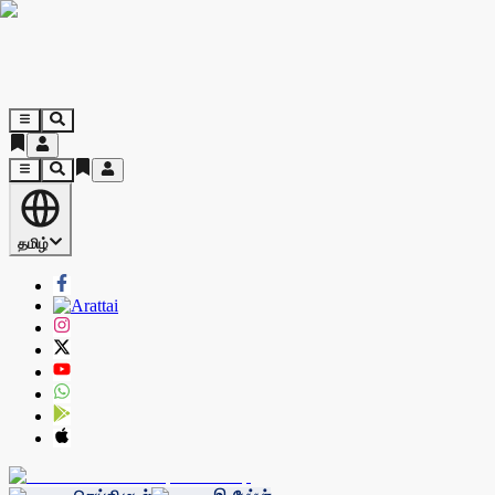
தமிழ்