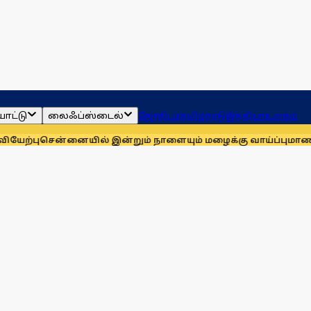
ாட்டு
லைஃப்ஸ்டைல்
ஜோதிடம்
தமிழ்நாடு
இந்தியா
உலகம்
னையில் இன்றும் நாளையும் மழைக்கு வாய்ப்பு
மாணவர்களுக்காக ம