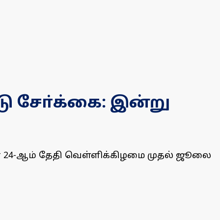
டு சோ்க்கை: இன்று
ஜூன் 24-ஆம் தேதி வெள்ளிக்கிழமை முதல் ஜூலை