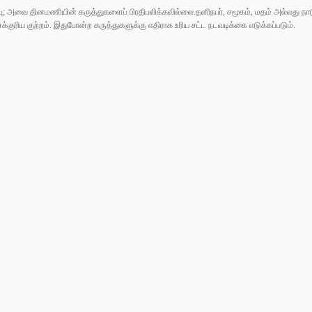
ுப்பு; அவை தினமணியின் கருத்துகளைப் பிரதிபலிக்கவில்லை.தனிநபர், சமூகம், மதம் அல்லது
ரிய குற்றம். இதுபோன்ற கருத்துகளுக்கு எதிராக உரிய சட்ட நடவடிக்கை எடுக்கப்படும்.