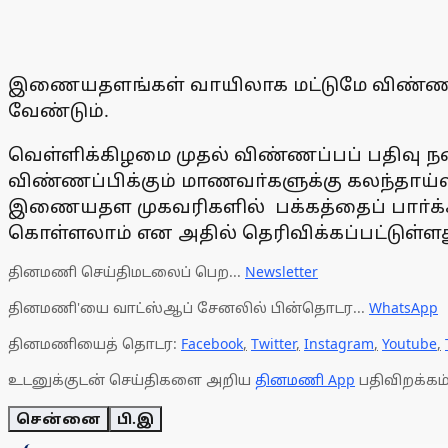
இணையதளங்கள் வாயிலாக மட்டுமே விண்ணப்
வேண்டும்.
வெள்ளிக்கிழமை முதல் விண்ணப்பப் பதிவு ந
விண்ணப்பிக்கும் மாணவா்களுக்கு கலந்தாய்வ
இணையதள முகவரிகளில் பக்கத்தைப் பாா்க்கவு
கொள்ளலாம் என அதில் தெரிவிக்கப்பட்டுள்ளத
தினமணி செய்திமடலைப் பெற...
Newsletter
தினமணி'யை வாட்ஸ்ஆப் சேனலில் பின்தொடர...
WhatsApp
தினமணியைத் தொடர:
Facebook
,
Twitter
,
Instagram
,
Youtube
,
உடனுக்குடன் செய்திகளை அறிய
தினமணி App
பதிவிறக்கம்
சென்னை
பி.இ