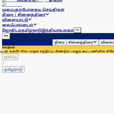
செய்தி மடல்
இ-பேப்பர்
முகப்பு
தற்போதைய செய்திகள்
திரை | சின்னத்திரை
விளையாட்டு
லைஃப்ஸ்டைல்
ஜோதிடம்
தமிழ்நாடு
இந்தியா
உலகம்
திரை | சின்னத்திரை
விளைய
முகப்பு
தற்போதைய செய்திகள்
செய்திகள்
் சிங் பாதல் சந்திப்பு: மீண்டும் பாஜக கூட்டணியில் சிரோமணி அக
முகப்பு
/
தமிழ்நாடு