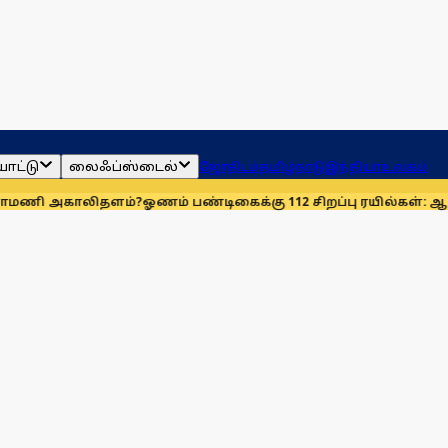
ாட்டு
லைஃப்ஸ்டைல்
ஜோதிடம்
தமிழ்நாடு
இந்தியா
உலகம்
ாலிதளம்?
ஓணம் பண்டிகைக்கு 112 சிறப்பு ரயில்கள்: ஆக. 14-ஆம் த