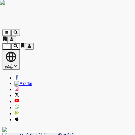
தமிழ்