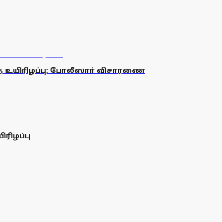
ை உயிரிழப்பு: போலீஸாா் விசாரணை
ரிழப்பு