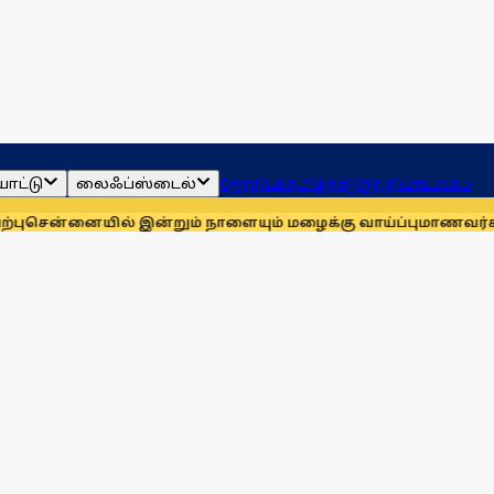
ாட்டு
லைஃப்ஸ்டைல்
ஜோதிடம்
தமிழ்நாடு
இந்தியா
உலகம்
யில் இன்றும் நாளையும் மழைக்கு வாய்ப்பு
மாணவர்களுக்காக முத