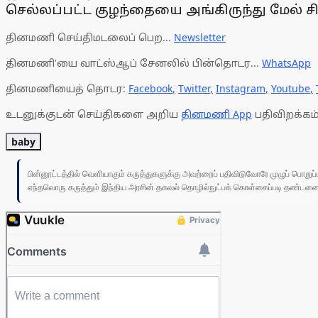
செல்லப்பட்ட குழந்தையை அங்கிருந்து மேல் ச
தினமணி செய்திமடலைப் பெற...
Newsletter
தினமணி'யை வாட்ஸ்ஆப் சேனலில் பின்தொடர...
WhatsApp
தினமணியைத் தொடர:
Facebook
,
Twitter
,
Instagram
,
Youtube
,
உடனுக்குடன் செய்திகளை அறிய
தினமணி App
பதிவிறக்கம்
baby
பின்னூட்டத்தில் வெளியாகும் கருத்துகளுக்கு அவற்றைப் பதிவிடுவோரே முழுப் பொற
எந்தவொரு கருத்தும் இந்திய அரசின் தகவல் தொழில்நுட்பக் கொள்கைப்படி தண்டனைக்கு