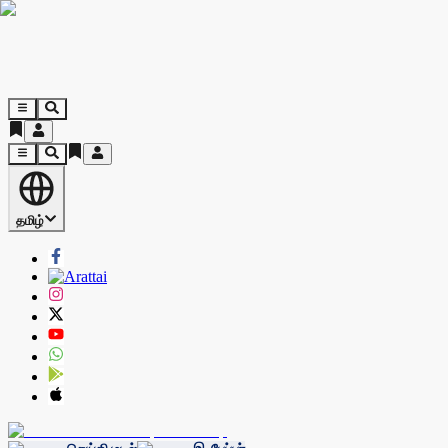
தமிழ்