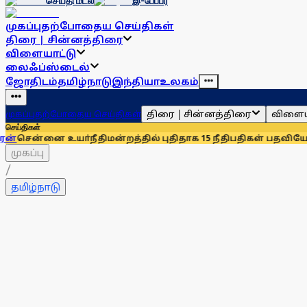
செய்தி மடல்
இ-பேப்பர்
முகப்பு
தற்போதைய செய்திகள்
திரை | சின்னத்திரை
விளையாட்டு
லைஃப்ஸ்டைல்
ஜோதிடம்
தமிழ்நாடு
இந்தியா
உலகம்
திரை | சின்னத்திரை
விளைய
முகப்பு
தற்போதைய செய்திகள்
செய்திகள்
 உயா்நீதிமன்றத்தில் புதிதாக 15 நீதிபதிகள் பதவியேற்பு
சென்னை
முகப்பு
/
தமிழ்நாடு