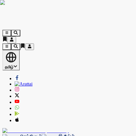
தமிழ்