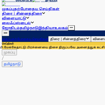
செய்தி மடல்
இ-பேப்பர்
முகப்பு
தற்போதைய செய்திகள்
திரை | சின்னத்திரை
விளையாட்டு
லைஃப்ஸ்டைல்
ஜோதிடம்
தமிழ்நாடு
இந்தியா
உலகம்
திரை | சின்னத்திரை
விளைய
முகப்பு
தற்போதைய செய்திகள்
செய்திகள்
ு பிரச்னையை திசை திருப்பவே அனைத்துக் கட்சிக் கூட்டம்: கன
முகப்பு
/
தமிழ்நாடு