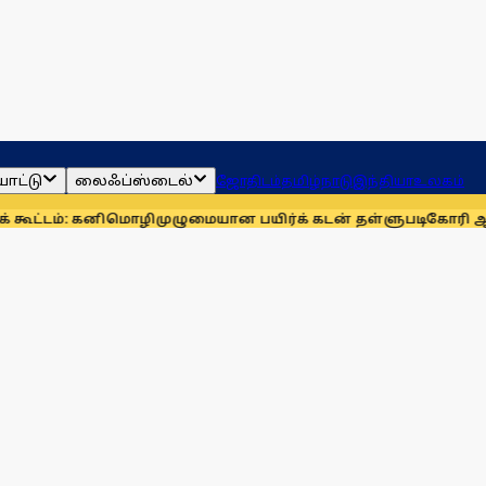
ாட்டு
லைஃப்ஸ்டைல்
ஜோதிடம்
தமிழ்நாடு
இந்தியா
உலகம்
ிமொழி
முழுமையான பயிர்க் கடன் தள்ளுபடிகோரி ஆக. 14-ல் அதிமுக 