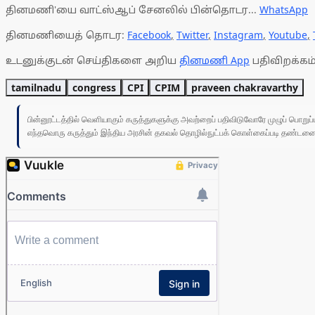
தினமணி'யை வாட்ஸ்ஆப் சேனலில் பின்தொடர...
WhatsApp
தினமணியைத் தொடர:
Facebook
,
Twitter
,
Instagram
,
Youtube
,
உடனுக்குடன் செய்திகளை அறிய
தினமணி App
பதிவிறக்கம்
tamilnadu
congress
CPI
CPIM
praveen chakravarthy
பின்னூட்டத்தில் வெளியாகும் கருத்துகளுக்கு அவற்றைப் பதிவிடுவோரே முழுப் பொற
எந்தவொரு கருத்தும் இந்திய அரசின் தகவல் தொழில்நுட்பக் கொள்கைப்படி தண்டனைக்கு