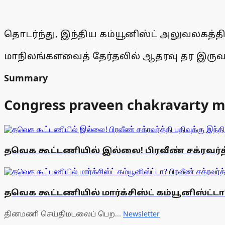
தொடர்ந்து, இந்திய கம்யூனிஸ்ட் அலுவலகத்தில
மாநிலங்களவைத் தேர்தலில் ஆதரவு தர இருவர
Summary
Congress praveen chakravarty me
தவெக கூட்டணியில் இல்லை! பிரவீண் சக்ரவர்த்தி
தவெக கூட்டணியில் மார்க்சிஸ்ட் கம்யூனிஸ்ட்டா
தினமணி செய்திமடலைப் பெற...
Newsletter