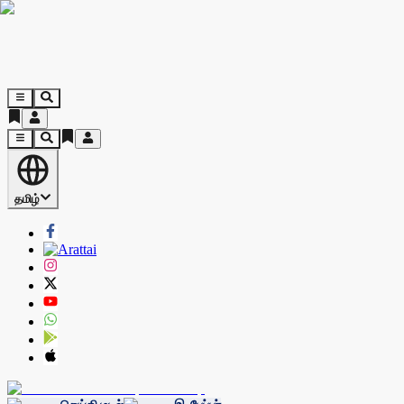
தமிழ்