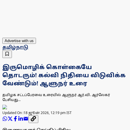
Advertise with us
தமிழ்நாடு
இருமொழிக் கொள்கையே
தொடரும்! கல்வி நிதியை விடுவிக்க
வேண்டும்! ஆளுநர் உரை
தமிழக சட்டப்பேரவை உரையில் ஆளுநர் ஆர்.வி. ஆர்லேகர்
பேசியது...
Updated On :
18 ஜூன் 2026, 12:19 pm IST
இணையதளச் செய்திப் பிரிவு