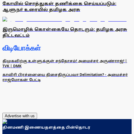
கோயில் சொத்துகள் தணிக்கை செய்யப்படும்:
ஆளுநா் உரையில் தமிழக அரசு
இருமொழிக் கொள்கையே தொடரும்: தமிழக அரசு
திட்டவட்டம்
விடியோக்கள்
திமுகவிற்கு உள்ளுக்குள் சந்தோசம்! அமைச்சர் அருண்ராஜ்! |
TVK | DMK
காவிரி பிரச்னையை திசைதிருப்பவா Delimitation? - அமைச்சர்
ராஜ்மோகன் பேட்டி
Advertise with us
தினமணி இணையதளத்தை பின்தொடர