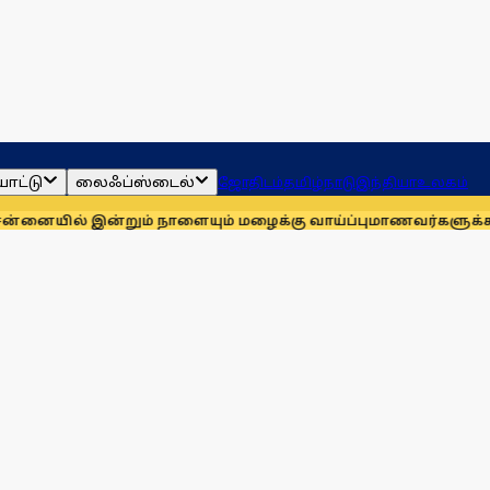
ாட்டு
லைஃப்ஸ்டைல்
ஜோதிடம்
தமிழ்நாடு
இந்தியா
உலகம்
இன்றும் நாளையும் மழைக்கு வாய்ப்பு
மாணவர்களுக்காக முதலில் க