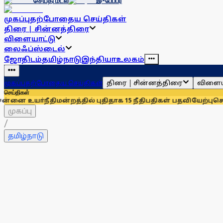
செய்தி மடல்
இ-பேப்பர்
முகப்பு
தற்போதைய செய்திகள்
திரை | சின்னத்திரை
விளையாட்டு
லைஃப்ஸ்டைல்
ஜோதிடம்
தமிழ்நாடு
இந்தியா
உலகம்
திரை | சின்னத்திரை
விளைய
முகப்பு
தற்போதைய செய்திகள்
செய்திகள்
ீதிமன்றத்தில் புதிதாக 15 நீதிபதிகள் பதவியேற்பு
சென்னையில் 
முகப்பு
/
தமிழ்நாடு