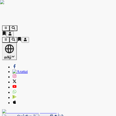
தமிழ்