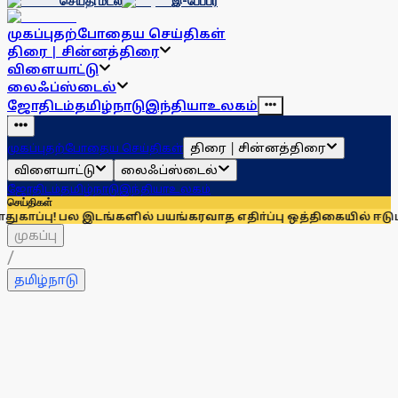
செய்தி மடல்
இ-பேப்பர்
முகப்பு
தற்போதைய செய்திகள்
திரை | சின்னத்திரை
விளையாட்டு
லைஃப்ஸ்டைல்
ஜோதிடம்
தமிழ்நாடு
இந்தியா
உலகம்
திரை | சின்னத்திரை
முகப்பு
தற்போதைய செய்திகள்
விளையாட்டு
லைஃப்ஸ்டைல்
ஜோதிடம்
தமிழ்நாடு
இந்தியா
உலகம்
செய்திகள்
! பல இடங்களில் பயங்கரவாத எதிா்ப்பு ஒத்திகையில் ஈடுபட்ட என்எ
முகப்பு
/
தமிழ்நாடு