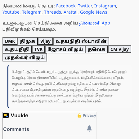
தினமணியைத் தொடர:
Facebook
,
Twitter
,
Instagram
,
Youtube
,
Telegram
,
Threads
,
Arattai
,
Google News
உடனுக்குடன் செய்திகளை அறிய
தினமணி App
பதிவிறக்கம் செய்யவும்.
DMK
திமுக
Vijay
உதயநிதி ஸ்டாலின்
உதயநிதி
TVK
ஜோசப் விஜய்
தவெக
CM Vijay
முதல்வர் விஜய்
பின்னூட்டத்தில் வெளியாகும் கருத்துகளுக்கு அவற்றைப் பதிவிடுவோரே முழுப்
பொறுப்பு; அவை தினமணியின் கருத்துகளைப் பிரதிபலிக்கவில்லை.தனிநபர்,
சமூகம், மதம் அல்லது நாடு ஆகியவற்றுக்கு எதிராக அவமதிக்கிற அல்லது
ஆபாசமான விதத்திலுள்ள எந்தவொரு கருத்தும் இந்திய அரசின் தகவல்
தொழில்நுட்பக் கொள்கைப்படி தண்டனைக்குரிய குற்றம். இதுபோன்ற
கருத்துகளுக்கு எதிராக உரிய சட்ட நடவடிக்கை எடுக்கப்படும்.