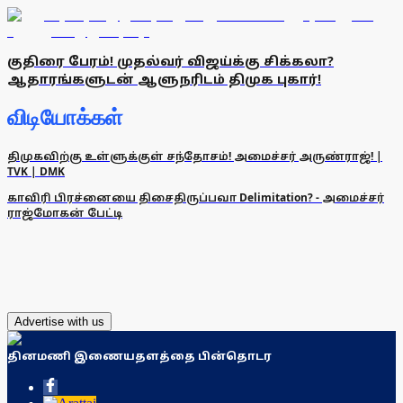
குதிரை பேரம்! முதல்வர் விஜய்க்கு சிக்கலா?
ஆதாரங்களுடன் ஆளுநரிடம் திமுக புகார்!
விடியோக்கள்
திமுகவிற்கு உள்ளுக்குள் சந்தோசம்! அமைச்சர் அருண்ராஜ்! |
TVK | DMK
காவிரி பிரச்னையை திசைதிருப்பவா Delimitation? - அமைச்சர்
ராஜ்மோகன் பேட்டி
Advertise with us
தினமணி இணையதளத்தை பின்தொடர