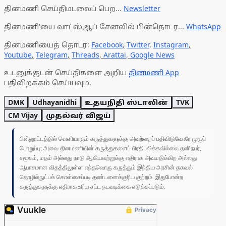
தினமணி செய்திமடலைப் பெற...
Newsletter
தினமணி'யை வாட்ஸ்ஆப் சேனலில் பின்தொடர...
WhatsApp
தினமணியைத் தொடர:
Facebook
,
Twitter
,
Instagram
,
Youtube
,
Telegram
,
Threads
,
Arattai
,
Google News
உடனுக்குடன் செய்திகளை அறிய
தினமணி App
பதிவிறக்கம் செய்யவும்.
DMK
Udhayanidhi
உதயநிதி ஸ்டாலின்
TVK
CM Vijay
முதல்வர் விஜய்
பின்னூட்டத்தில் வெளியாகும் கருத்துகளுக்கு அவற்றைப் பதிவிடுவோரே முழுப்
பொறுப்பு; அவை தினமணியின் கருத்துகளைப் பிரதிபலிக்கவில்லை.தனிநபர்,
சமூகம், மதம் அல்லது நாடு ஆகியவற்றுக்கு எதிராக அவமதிக்கிற அல்லது
ஆபாசமான விதத்திலுள்ள எந்தவொரு கருத்தும் இந்திய அரசின் தகவல்
தொழில்நுட்பக் கொள்கைப்படி தண்டனைக்குரிய குற்றம். இதுபோன்ற
கருத்துகளுக்கு எதிராக உரிய சட்ட நடவடிக்கை எடுக்கப்படும்.