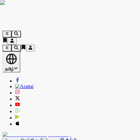
தமிழ்