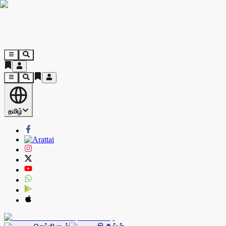
தமிழ்