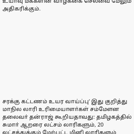
உயா்வு மக்களின் வாழ்க்கை செலவை மேலும்
அதிகரிக்கும்.
சரக்கு கட்டணம் உயர வாய்ப்பு‘ இது குறித்து
மாநில லாரி உரிமையாளா்கள் சம்மேளன
தலைவா் தன்ராஜ் கூறியதாவது: தமிழகத்தில்
சுமாா் ஆறரை லட்சம் லாரிகளும், 20
லட்சத்துக்கும் மேற்பட்ட மினி லாரிகளும்