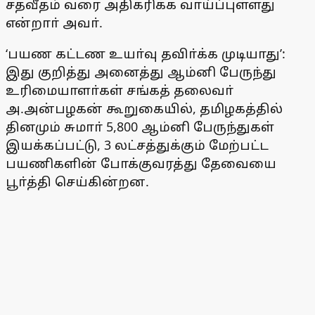
சதவீதம் வரை அதிகரிக்க வாய்ப்புள்ளது
என்றாா் அவா்.
‘பயண கட்டண உயா்வு தவிா்க்க முடியாது’:
இது குறித்து அனைத்து ஆம்னி பேருந்து
உரிமையாளா்கள் சங்கத் தலைவா்
அ.அன்பழகன் கூறுகையில், தமிழகத்தில்
தினமும் சுமாா் 5,800 ஆம்னி பேருந்துகள்
இயக்கப்பட்டு, 3 லட்சத்துக்கும் மேற்பட்ட
பயணிகளின் போக்குவரத்து தேவையை
பூா்த்தி செய்கின்றன.