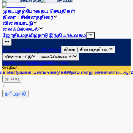
செய்தி மடல்
இ-பேப்பர்
முகப்பு
தற்போதைய செய்திகள்
திரை | சின்னத்திரை
விளையாட்டு
லைஃப்ஸ்டைல்
ஜோதிடம்
தமிழ்நாடு
இந்தியா
உலகம்
திரை | சின்னத்திரை
முகப்பு
தற்போதைய செய்திகள்
விளையாட்டு
லைஃப்ஸ்டைல்
ஜோதிடம்
தமிழ்நாடு
இந்தியா
உலகம்
செய்திகள்
; பணம் கொடுக்கிறோம் என்று சொன்னால்... ஆர்பிஐ எச்சரிக்
முகப்பு
/
தமிழ்நாடு