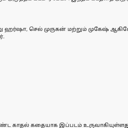
தனு ஹர்ஷா, செல் முருகன் மற்றும் முகேஷ் ஆகிய
்.
ட காதல் கதையாக இப்படம் உருவாகியுள்ளது