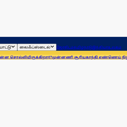
ாட்டு
லைஃப்ஸ்டைல்
ஜோதிடம்
தமிழ்நாடு
இந்தியா
உலகம்
யிருக்கிறார்?
முன்னணி சூரியகாந்தி எண்ணெய் நிறுவனத்துக்கு