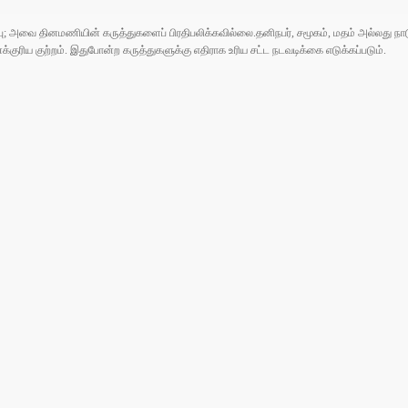
ுப்பு; அவை தினமணியின் கருத்துகளைப் பிரதிபலிக்கவில்லை.தனிநபர், சமூகம், மதம் அல்லது
ரிய குற்றம். இதுபோன்ற கருத்துகளுக்கு எதிராக உரிய சட்ட நடவடிக்கை எடுக்கப்படும்.