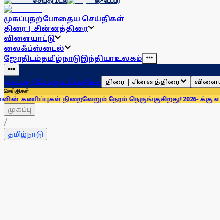
செய்தி மடல்
இ-பேப்பர்
முகப்பு
தற்போதைய செய்திகள்
திரை | சின்னத்திரை
விளையாட்டு
லைஃப்ஸ்டைல்
ஜோதிடம்
தமிழ்நாடு
இந்தியா
உலகம்
திரை | சின்னத்திரை
விளைய
முகப்பு
தற்போதைய செய்திகள்
செய்திகள்
கள் நிறைவேறும் நேரம் நெருங்குகிறது! 2026- க்கு என்ன சொல்லி
முகப்பு
/
தமிழ்நாடு