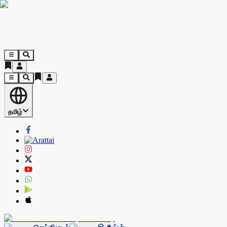
தமிழ்