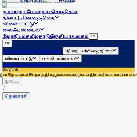
செய்தி மடல்
இ-பேப்பர்
முகப்பு
தற்போதைய செய்திகள்
திரை | சின்னத்திரை
விளையாட்டு
லைஃப்ஸ்டைல்
ஜோதிடம்
தமிழ்நாடு
இந்தியா
உலகம்
திரை | சின்னத்திரை
முகப்பு
தற்போதைய செய்திகள்
விளையாட்டு
லைஃப்ஸ்டைல்
ஜோதிடம்
தமிழ்நாடு
இந்தியா
உலகம்
செய்திகள்
ைசி!
தொகுதி மறுவரையறையை நிராகரிக்க காரணம் என்ன? மாணிக்
முகப்பு
/
தென்காசி