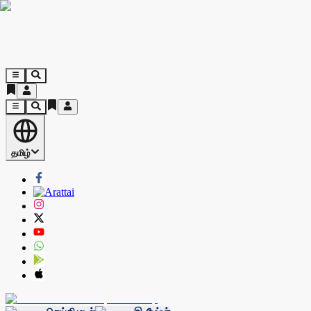
தமிழ்