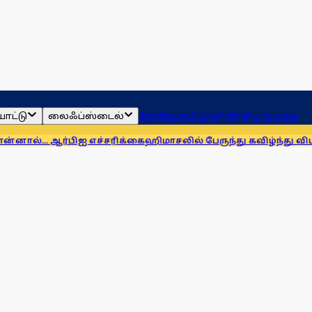
ாட்டு
லைஃப்ஸ்டைல்
ஜோதிடம்
தமிழ்நாடு
இந்தியா
உலகம்
ிஐ எச்சரிக்கை
ஹிமாசலில் பேருந்து கவிழ்ந்து விபத்து! 7 பேர் பலி,