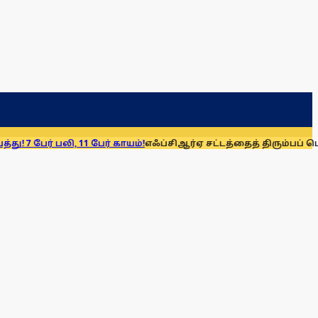
 11 பேர் காயம்!
எஃப்சிஆர்ஏ சட்டத்தைத் திரும்பப் பெறுக: மு.க. ஸ்