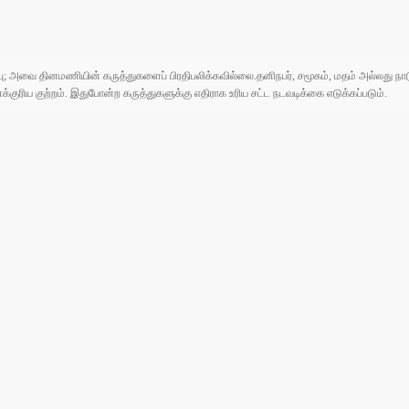
ுப்பு; அவை தினமணியின் கருத்துகளைப் பிரதிபலிக்கவில்லை.தனிநபர், சமூகம், மதம் அல்லது
ரிய குற்றம். இதுபோன்ற கருத்துகளுக்கு எதிராக உரிய சட்ட நடவடிக்கை எடுக்கப்படும்.