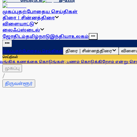
செய்தி மடல்
இ-பேப்பர்
முகப்பு
தற்போதைய செய்திகள்
திரை | சின்னத்திரை
விளையாட்டு
லைஃப்ஸ்டைல்
ஜோதிடம்
தமிழ்நாடு
இந்தியா
உலகம்
திரை | சின்னத்திரை
விளைய
முகப்பு
தற்போதைய செய்திகள்
செய்திகள்
கை கொடுங்கள்; பணம் கொடுக்கிறோம் என்று சொன்னால்... ஆர்ப
முகப்பு
/
திருவள்ளூர்