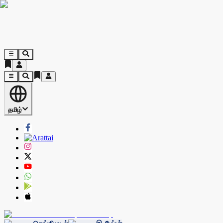
தமிழ்