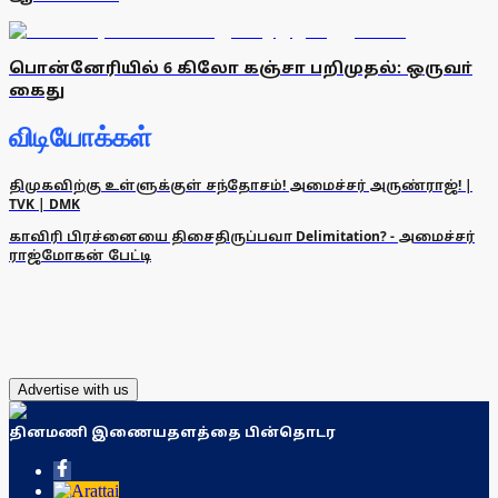
பொன்னேரியில் 6 கிலோ கஞ்சா பறிமுதல்: ஒருவா்
கைது
விடியோக்கள்
திமுகவிற்கு உள்ளுக்குள் சந்தோசம்! அமைச்சர் அருண்ராஜ்! |
TVK | DMK
காவிரி பிரச்னையை திசைதிருப்பவா Delimitation? - அமைச்சர்
ராஜ்மோகன் பேட்டி
Advertise with us
தினமணி இணையதளத்தை பின்தொடர