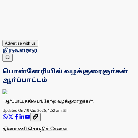
Advertise with us
திருவள்ளூர்
பொன்னேரியில் வழக்குரைஞா்கள்
ஆா்ப்பாட்டம்
~ஆா்ப்பாட்டத்தில் பங்கேற்ற வழக்குரைஞா்கள்.
Updated On :
19 மே 2026, 1:52 am IST
தினமணி செய்திச் சேவை