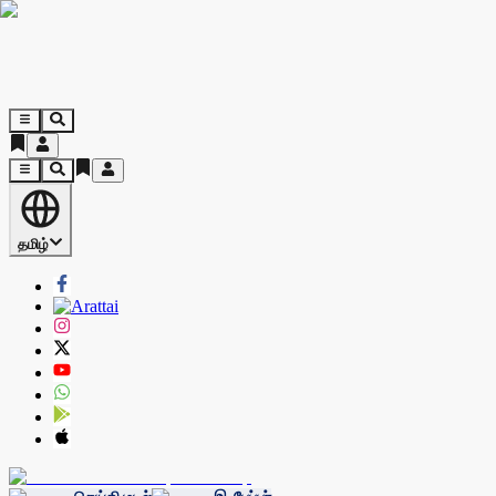
தமிழ்