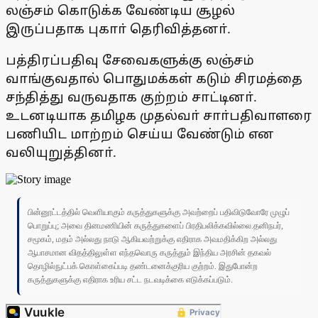
லஞ்சம் கொடுக்க வேண்டிய சூழல்
இருப்பதாக புகாா் தெரிவித்தனா்.
பத்திரப்பதிவு சேவைகளுக்கு லஞ்சம்
வாங்குவதால் பொதுமக்கள் கடும் சிரமத்தை
சந்தித்து வருவதாக குற்றம் சாட்டினா்.
உடனடியாக தமிழக முதல்வா் சாா்பதிவாளரை
பணியிட மாற்றம் செய்ய வேண்டும் என
வலியுறுத்தினா்.
பின்னூட்டத்தில் வெளியாகும் கருத்துகளுக்கு அவற்றைப் பதிவிடுவோரே முழுப்
பொறுப்பு; அவை தினமணியின் கருத்துகளைப் பிரதிபலிக்கவில்லை.தனிநபர்,
சமூகம், மதம் அல்லது நாடு ஆகியவற்றுக்கு எதிராக அவமதிக்கிற அல்லது
ஆபாசமான விதத்திலுள்ள எந்தவொரு கருத்தும் இந்திய அரசின் தகவல்
தொழில்நுட்பக் கொள்கைப்படி தண்டனைக்குரிய குற்றம். இதுபோன்ற
கருத்துகளுக்கு எதிராக உரிய சட்ட நடவடிக்கை எடுக்கப்படும்.