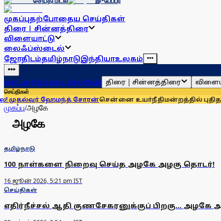
செய்தி மடல்
இ-பேப்பர்
முகப்பு
தற்போதைய செய்திகள்
திரை | சின்னத்திரை
விளையாட்டு
லைஃப்ஸ்டைல்
ஜோதிடம்
தமிழ்நாடு
இந்தியா
உலகம்
திரை | சின்னத்திரை
விளைய
முகப்பு
தற்போதைய செய்திகள்
செய்திகள்
ுதல்வர் ஹேமந்த் சோரன்
சென்னை உயா்நீதிமன்றத்தில் புதிதாக 1
முகப்பு
/
அழகே
அழகே
தமிழ்நாடு
100 நாள்களை நிறைவு செய்த அழகே அழகு தொடர்!
16 ஜூன் 2026, 5:21 pm IST
செய்திகள்
எதிர்நீச்சல் ஆதி குணசேகரனுக்குப் பிறகு... அழகே அழ