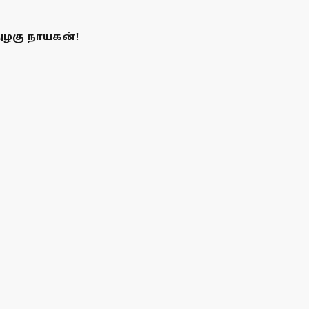
ழகு நாயகன்!