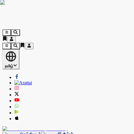
தமிழ்