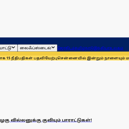
ாட்டு
லைஃப்ஸ்டைல்
ஜோதிடம்
தமிழ்நாடு
இந்தியா
உலகம்
5 நீதிபதிகள் பதவியேற்பு
சென்னையில் இன்றும் நாளையும் மழைக்
கு வில்லனுக்கு குவியும் பாராட்டுகள்!