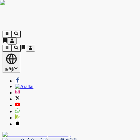
தமிழ்