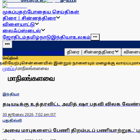
செய்தி மடல்
இ-பேப்பர்
முகப்பு
தற்போதைய செய்திகள்
திரை | சின்னத்திரை
விளையாட்டு
லைஃப்ஸ்டைல்
ஜோதிடம்
தமிழ்நாடு
இந்தியா
உலகம்
திரை | சின்னத்திரை
விளைய
முகப்பு
தற்போதைய செய்திகள்
செய்திகள்
யேற்பு
சென்னையில் இன்றும் நாளையும் மழைக்கு வாய்ப்பு
மாணவர்
முகப்பு
/
மாநிலங்களவை
மாநிலங்களவை
இந்தியா
தடியடிக்கு உத்தரவிட்ட அமித் ஷா பதவி விலக வேண்ட
30 ஜூலை 2026, 7:02 pm IST
புதுதில்லி
‘அவை மரபுகளைப் பேணி திறம்படப் பணியாற்றுக..’ 