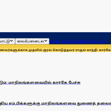
ாட்டு
லைஃப்ஸ்டைல்
ஜோதிடம்
தமிழ்நாடு
இந்தியா
உலகம்
களுக்காக முதலில் குரல் கொடுத்தவர் ராகுல் காந்தி: கார்கே
தொக
ும்: மாநிலங்களவையில் கார்கே பேச்சு
புதிய எம்.பிக்களுக்கு மாநிலங்களவை துணைத் தலைவர