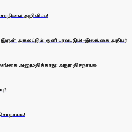
வசரநிலை அறிவிப்பு!
ுள் அகலட்டும்; ஒளி பரவட்டும்! -இலங்கை அதிபர்
ம் இலங்கை அனுமதிக்காது: அநுர திசநாயக
பு?
திசாநாயக!