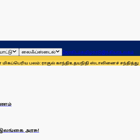
ாட்டு
லைஃப்ஸ்டைல்
ஜோதிடம்
தமிழ்நாடு
இந்தியா
உலகம்
ெரிய பலம்: ராகுல் காந்தி
உதயநிதி ஸ்டாலினைச் சந்தித்து நன்
யணம்
 இலங்கை அரசு!