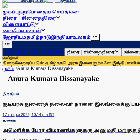
செய்தி மடல்
இ-பேப்பர்
முகப்பு
தற்போதைய செய்திகள்
திரை | சின்னத்திரை
விளையாட்டு
லைஃப்ஸ்டைல்
ஜோதிடம்
தமிழ்நாடு
இந்தியா
உலகம்
திரை | சின்னத்திரை
விளைய
முகப்பு
தற்போதைய செய்திகள்
செய்திகள்
ேற்றப்படும்: தமிழ்நாடு அரசு
இளைஞர்களே இந்தியாவின் மிகப்ப
முகப்பு
/
Anura Kumara Dissanayake
Anura Kumara Dissanayake
இந்தியா
குடியரசு துணைத் தலைவா் நாளை இலங்கைக்கு ப
17 ஏப்ரல் 2026, 10:14 pm IST
உலகம்
அமெரிக்க போர் விமானங்களுக்கு அனுமதி மறுத்த