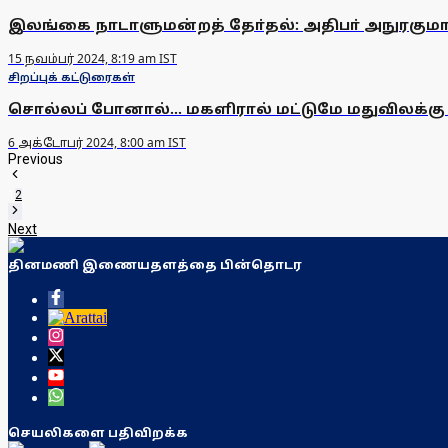
இலங்கை நாடாளுமன்றத் தோ்தல்: அதிபா் அநுரகுமா
15 நவம்பர் 2024, 8:19 am IST
சிறப்புக் கட்டுரைகள்
சொல்லப் போனால்... மகளிரால் மட்டுமே மதுவிலக்கு 
6 அக்டோபர் 2024, 8:00 am IST
Previous
1
2
Next
தினமணி இணையதளத்தை பின்தொடர
செயலிகளை பதிவிறக்க