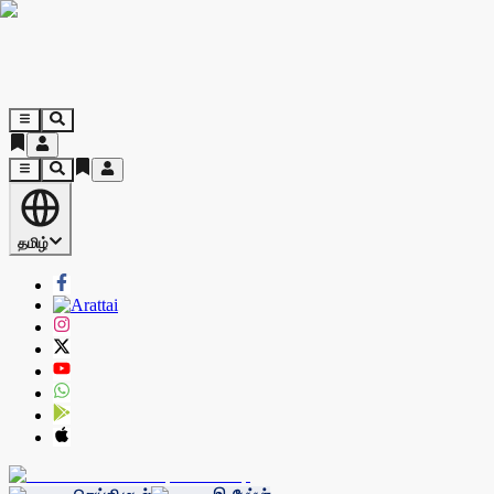
தமிழ்