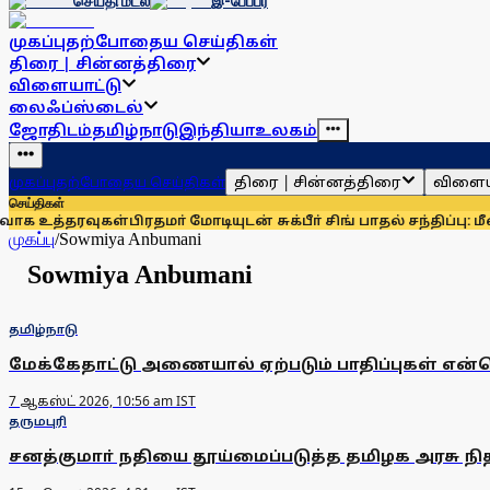
செய்தி மடல்
இ-பேப்பர்
முகப்பு
தற்போதைய செய்திகள்
திரை | சின்னத்திரை
விளையாட்டு
லைஃப்ஸ்டைல்
ஜோதிடம்
தமிழ்நாடு
இந்தியா
உலகம்
திரை | சின்னத்திரை
விளைய
முகப்பு
தற்போதைய செய்திகள்
செய்திகள்
ாக உத்தரவுகள்
பிரதமா் மோடியுடன் சுக்பீா் சிங் பாதல் சந்திப்பு:
முகப்பு
/
Sowmiya Anbumani
Sowmiya Anbumani
தமிழ்நாடு
மேக்கேதாட்டு அணையால் ஏற்படும் பாதிப்புகள் 
7 ஆகஸ்ட் 2026, 10:56 am IST
தருமபுரி
சனத்குமாா் நதியை தூய்மைப்படுத்த தமிழக அரசு ந