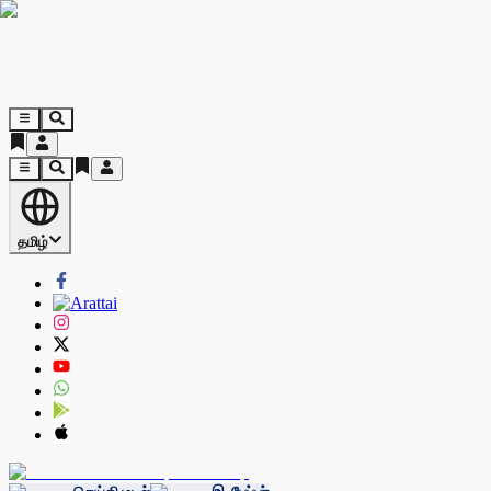
தமிழ்