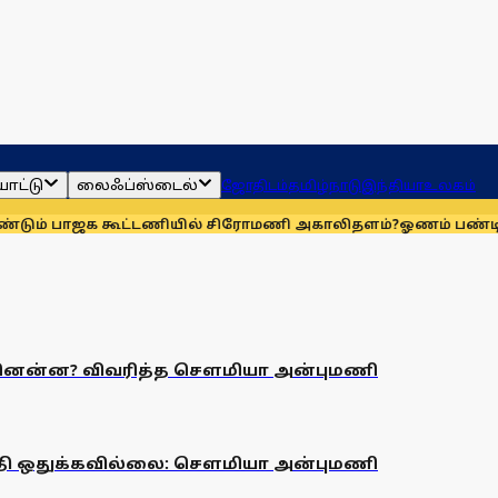
ாட்டு
லைஃப்ஸ்டைல்
ஜோதிடம்
தமிழ்நாடு
இந்தியா
உலகம்
 மீண்டும் பாஜக கூட்டணியில் சிரோமணி அகாலிதளம்?
ஓணம் பண்டிகைக்க
என்னென்ன? விவரித்த சௌமியா அன்புமணி
ிதி ஒதுக்கவில்லை: செளமியா அன்புமணி