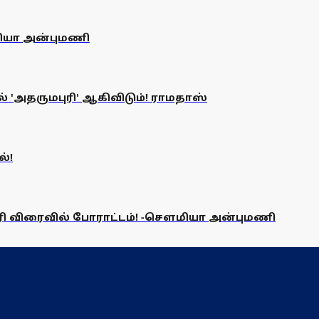
ியா அன்புமணி
 'அதருமபுரி' ஆகிவிடும்! ராமதாஸ்
்!
ி விரைவில் போராட்டம்! -சௌமியா அன்புமணி