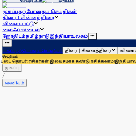
செய்தி மடல்
இ-பேப்பர்
முகப்பு
தற்போதைய செய்திகள்
திரை | சின்னத்திரை
விளையாட்டு
லைஃப்ஸ்டைல்
ஜோதிடம்
தமிழ்நாடு
இந்தியா
உலகம்
திரை | சின்னத்திரை
விளைய
முகப்பு
தற்போதைய செய்திகள்
செய்திகள்
: ரசிகர்கள் இலவசமாக கண்டு ரசிக்கலாம்!
இந்தியாவுக்கு 67% எல
முகப்பு
/
வணிகம்