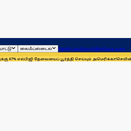
ாட்டு
லைஃப்ஸ்டைல்
ஜோதிடம்
தமிழ்நாடு
இந்தியா
உலகம்
்பிஜி தேவையைப் பூர்த்தி செய்யும் அமெரிக்கா!
செயின்ட் லூயிஸ் ரே