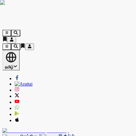
தமிழ்