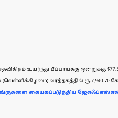
ிகிதம் உயர்ந்து பீப்பாய்க்கு ஒன்றுக்கு $77
 (வெள்ளிக்கிழமை) வர்த்தகத்தில் ரூ.7,940.70 
பங்குகளை கையகப்படுத்திய ஜேஎஃப்எஸ்எல