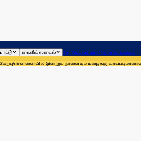
ாட்டு
லைஃப்ஸ்டைல்
ஜோதிடம்
தமிழ்நாடு
இந்தியா
உலகம்
னையில் இன்றும் நாளையும் மழைக்கு வாய்ப்பு
மாணவர்களுக்காக ம