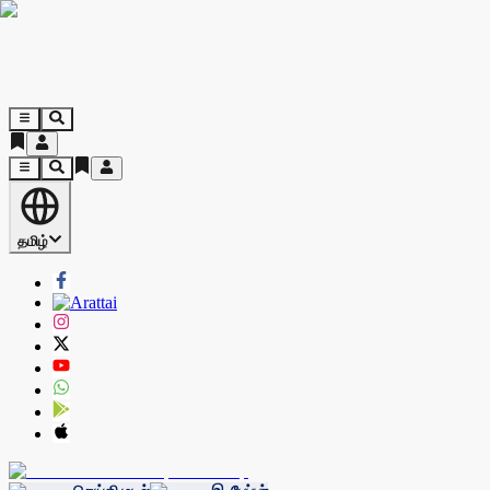
தமிழ்