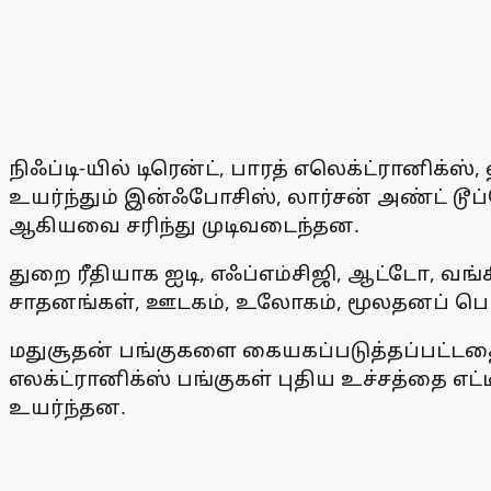
நிஃப்டி-யில் டிரென்ட், பாரத் எலெக்ட்ரான
உயர்ந்தும் இன்ஃபோசிஸ், லார்சன் அண்ட் டூப
ஆகியவை சரிந்து முடிவடைந்தன.
துறை ரீதியாக ஐடி, எஃப்எம்சிஜி, ஆட்டோ, வங
சாதனங்கள், ஊடகம், உலோகம், மூலதனப் பொரு
மதுசூதன் பங்குகளை கையகப்படுத்தப்பட்டதை அட
எலக்ட்ரானிக்ஸ் பங்குகள் புதிய உச்சத்தை எட்
உயர்ந்தன.