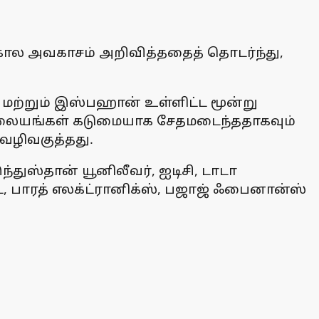
கால அவகாசம் அறிவித்ததைத் தொடர்ந்து,
் மற்றும் இஸ்பஹான் உள்ளிட்ட மூன்று
 நிலையங்கள் கடுமையாக சேதமடைந்ததாகவும்
வழிவகுத்தது.
ந்துஸ்தான் யூனிலீவர், ஐடிசி, டாடா
ட், பாரத் எலக்ட்ரானிக்ஸ், பஜாஜ் ஃபைனான்ஸ்