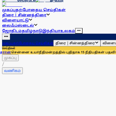
செய்தி மடல்
இ-பேப்பர்
முகப்பு
தற்போதைய செய்திகள்
திரை | சின்னத்திரை
விளையாட்டு
லைஃப்ஸ்டைல்
ஜோதிடம்
தமிழ்நாடு
இந்தியா
உலகம்
திரை | சின்னத்திரை
விளைய
முகப்பு
தற்போதைய செய்திகள்
செய்திகள்
னை உயா்நீதிமன்றத்தில் புதிதாக 15 நீதிபதிகள் பதவியேற்பு
சென்
முகப்பு
/
வணிகம்