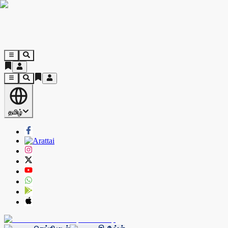
தமிழ்