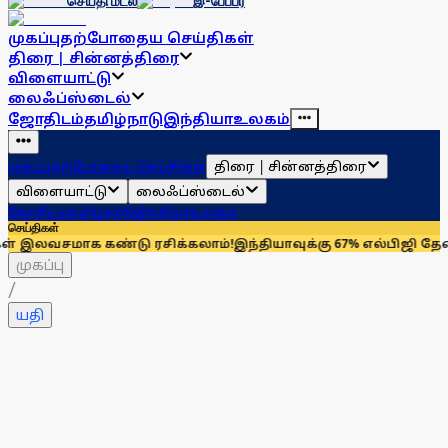
செய்தி மடல்
இ-பேப்பர்
முகப்பு
தற்போதைய செய்திகள்
திரை | சின்னத்திரை
விளையாட்டு
லைஃப்ஸ்டைல்
ஜோதிடம்
தமிழ்நாடு
இந்தியா
உலகம்
திரை | சின்னத்திரை
முகப்பு
தற்போதைய செய்திகள்
விளையாட்டு
லைஃப்ஸ்டைல்
ஜோதிடம்
தமிழ்நாடு
இந்தியா
உலகம்
செய்திகள்
கண்டு ரசிக்கலாம்!
இந்தியாவுக்கு 67% எல்பிஜி தேவையைப் பூர்த்த
முகப்பு
/
யதி