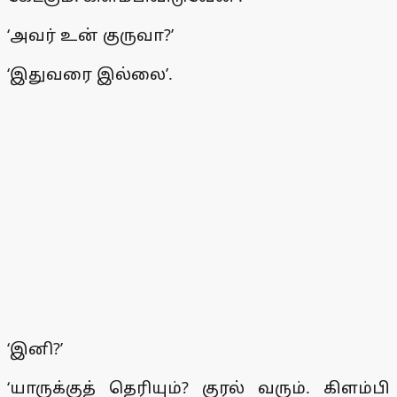
‘அவர் உன் குருவா?’
‘இதுவரை இல்லை’.
‘இனி?’
‘யாருக்குத் தெரியும்? குரல் வரும். கிளம்பி