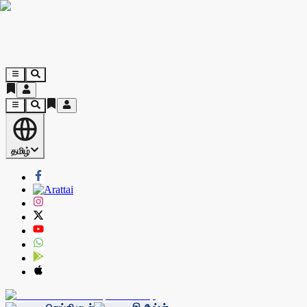
தமிழ்