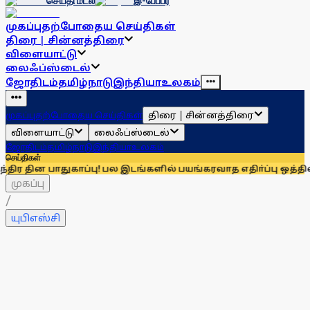
செய்தி மடல்
இ-பேப்பர்
முகப்பு
தற்போதைய செய்திகள்
திரை | சின்னத்திரை
விளையாட்டு
லைஃப்ஸ்டைல்
ஜோதிடம்
தமிழ்நாடு
இந்தியா
உலகம்
திரை | சின்னத்திரை
முகப்பு
தற்போதைய செய்திகள்
விளையாட்டு
லைஃப்ஸ்டைல்
ஜோதிடம்
தமிழ்நாடு
இந்தியா
உலகம்
செய்திகள்
ாதுகாப்பு! பல இடங்களில் பயங்கரவாத எதிா்ப்பு ஒத்திகையில் ஈடு
முகப்பு
/
யுபிஎஸ்சி