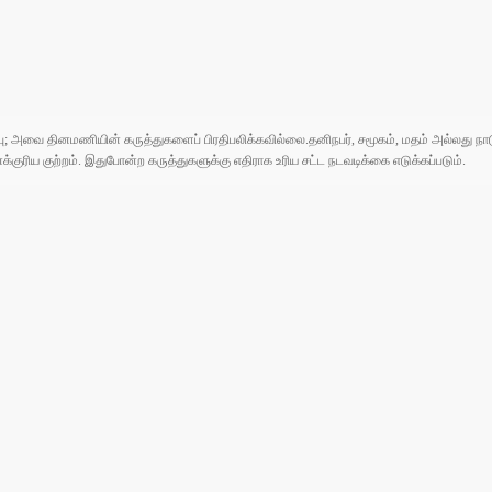
ுப்பு; அவை தினமணியின் கருத்துகளைப் பிரதிபலிக்கவில்லை.தனிநபர், சமூகம், மதம் அல்லது
ரிய குற்றம். இதுபோன்ற கருத்துகளுக்கு எதிராக உரிய சட்ட நடவடிக்கை எடுக்கப்படும்.