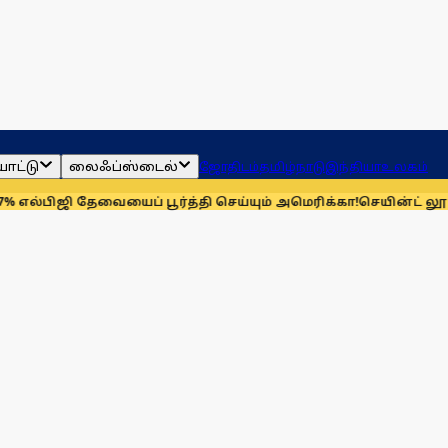
ாட்டு
லைஃப்ஸ்டைல்
ஜோதிடம்
தமிழ்நாடு
இந்தியா
உலகம்
ி தேவையைப் பூர்த்தி செய்யும் அமெரிக்கா!
செயின்ட் லூயிஸ் ரேப்ப