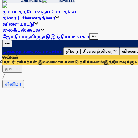
செய்தி மடல்
இ-பேப்பர்
முகப்பு
தற்போதைய செய்திகள்
திரை | சின்னத்திரை
விளையாட்டு
லைஃப்ஸ்டைல்
ஜோதிடம்
தமிழ்நாடு
இந்தியா
உலகம்
திரை | சின்னத்திரை
விளைய
முகப்பு
தற்போதைய செய்திகள்
செய்திகள்
சிகர்கள் இலவசமாக கண்டு ரசிக்கலாம்!
இந்தியாவுக்கு 67% எல்பிஜ
முகப்பு
/
சினிமா