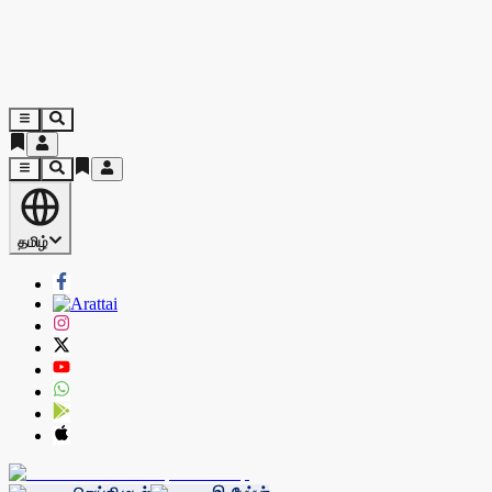
தமிழ்