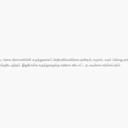
ுப்பு; அவை தினமணியின் கருத்துகளைப் பிரதிபலிக்கவில்லை.தனிநபர், சமூகம், மதம் அல்லது
ரிய குற்றம். இதுபோன்ற கருத்துகளுக்கு எதிராக உரிய சட்ட நடவடிக்கை எடுக்கப்படும்.