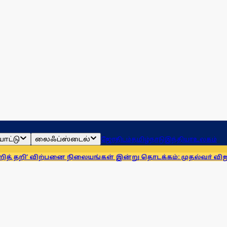
ாட்டு
லைஃப்ஸ்டைல்
ஜோதிடம்
தமிழ்நாடு
இந்தியா
உலகம்
’ விற்பனை நிலையங்கள் இன்று தொடக்கம்: முதல்வா் விஜய் அறிவிப