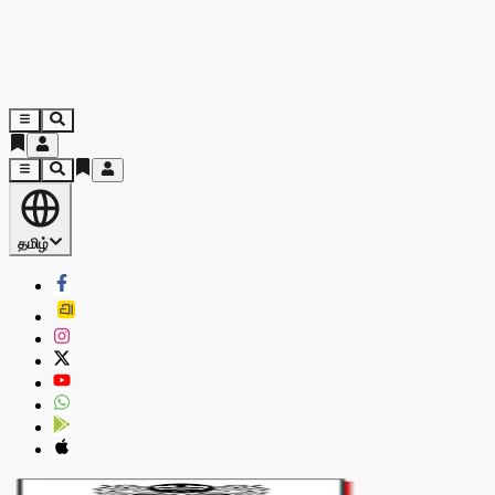
தமிழ்