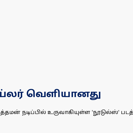
ரெய்லர் வெளியானது
்தமன் நடிப்பில் உருவாகியுள்ள 'நூடுல்ஸ்' படத