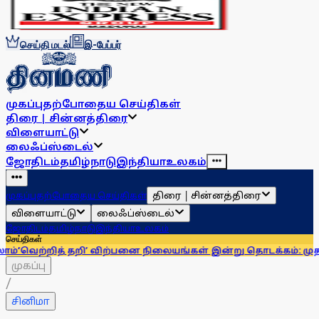
செய்தி மடல்
இ-பேப்பர்
முகப்பு
தற்போதைய செய்திகள்
திரை | சின்னத்திரை
விளையாட்டு
லைஃப்ஸ்டைல்
ஜோதிடம்
தமிழ்நாடு
இந்தியா
உலகம்
திரை | சின்னத்திரை
முகப்பு
தற்போதைய செய்திகள்
விளையாட்டு
லைஃப்ஸ்டைல்
ஜோதிடம்
தமிழ்நாடு
இந்தியா
உலகம்
செய்திகள்
ித் தறி’ விற்பனை நிலையங்கள் இன்று தொடக்கம்: முதல்வா் விஜய
முகப்பு
/
சினிமா