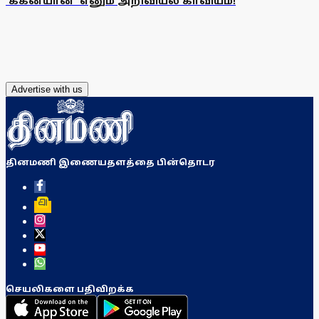
'ககன்யான்' எனும் அறிவியல் காவியம்!
Advertise with us
தினமணி இணையதளத்தை பின்தொடர
செயலிகளை பதிவிறக்க