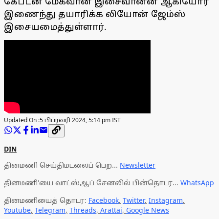
கேப்டன் மேகவான் இசைவானன் ஆகியோர்
இணைந்து தயாரிக்க லியோன் ஜேம்ஸ்
இசையமைத்துள்ளார்.
Updated On :
5 பிப்ரவரி 2024, 5:14 pm IST
DIN
தினமணி செய்திமடலைப் பெற...
Newsletter
தினமணி'யை வாட்ஸ்ஆப் சேனலில் பின்தொடர...
WhatsApp
தினமணியைத் தொடர:
Facebook
,
Twitter
,
Instagram
,
Youtube
,
Telegram
,
Threads
,
Arattai
,
Google News