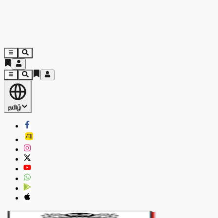
தமிழ்