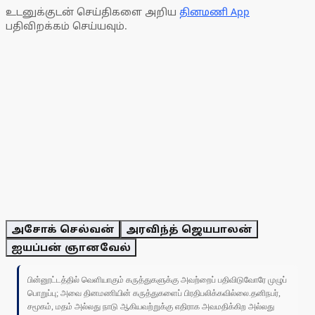
உடனுக்குடன் செய்திகளை அறிய
தினமணி App
பதிவிறக்கம் செய்யவும்.
அசோக் செல்வன்
அரவிந்த் ஜெயபாலன்
ஐயப்பன் ஞானவேல்
பின்னூட்டத்தில் வெளியாகும் கருத்துகளுக்கு அவற்றைப் பதிவிடுவோரே முழுப்
பொறுப்பு; அவை தினமணியின் கருத்துகளைப் பிரதிபலிக்கவில்லை.தனிநபர்,
சமூகம், மதம் அல்லது நாடு ஆகியவற்றுக்கு எதிராக அவமதிக்கிற அல்லது