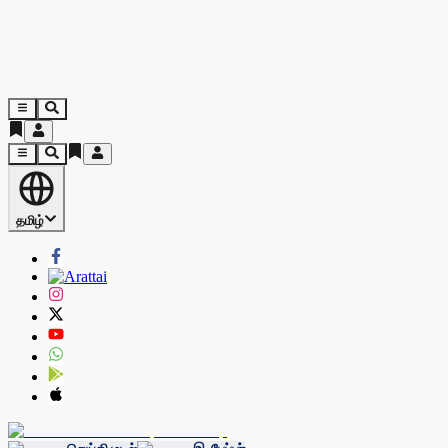
தமிழ்