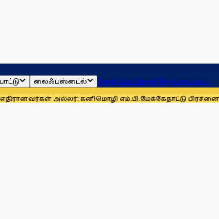
ாட்டு
லைஃப்ஸ்டைல்
ஜோதிடம்
தமிழ்நாடு
இந்தியா
உலகம்
கள் அல்லர்: கனிமொழி எம்.பி.
மேக்கேதாட்டு பிரச்னையை திசை த