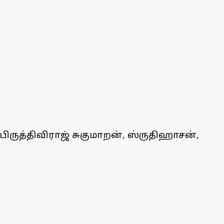
் பிருத்திவிராஜ் சுகுமாறன், ஸ்ருதிஹாசன்,