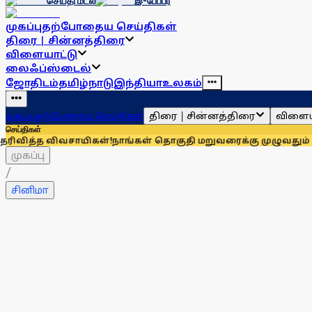
செய்தி மடல்
இ-பேப்பர்
முகப்பு
தற்போதைய செய்திகள்
திரை | சின்னத்திரை
விளையாட்டு
லைஃப்ஸ்டைல்
ஜோதிடம்
தமிழ்நாடு
இந்தியா
உலகம்
திரை | சின்னத்திரை
விளைய
முகப்பு
தற்போதைய செய்திகள்
செய்திகள்
 விவசாயிகள்!
நாங்கள் தொகுதி மறுவரைக்கு முழுவதும் எதிரானவர்
முகப்பு
/
சினிமா