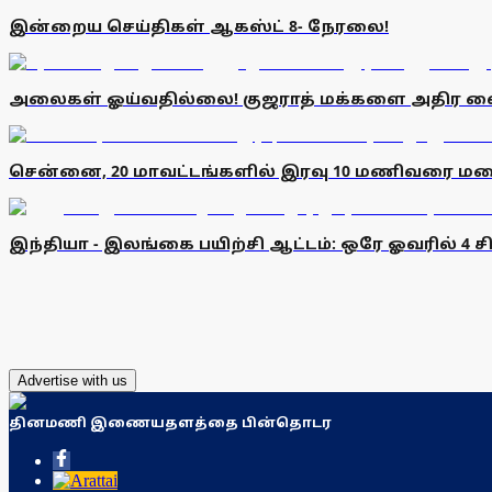
இன்றைய செய்திகள் ஆகஸ்ட் 8- நேரலை!
அலைகள் ஓய்வதில்லை! குஜராத் மக்களை அதிர வ
சென்னை, 20 மாவட்டங்களில் இரவு 10 மணிவரை மழைக
இந்தியா - இலங்கை பயிற்சி ஆட்டம்: ஒரே ஓவரில் 4 சிக
Advertise with us
தினமணி இணையதளத்தை பின்தொடர