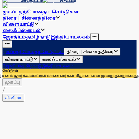
செய்தி மடல்
இ-பேப்பர்
முகப்பு
தற்போதைய செய்திகள்
திரை | சின்னத்திரை
விளையாட்டு
லைஃப்ஸ்டைல்
ஜோதிடம்
தமிழ்நாடு
இந்தியா
உலகம்
திரை | சின்னத்திரை
முகப்பு
தற்போதைய செய்திகள்
விளையாட்டு
லைஃப்ஸ்டைல்
ஜோதிடம்
தமிழ்நாடு
இந்தியா
உலகம்
செய்திகள்
்கண்ட்டில் மாணவர்கள் மீதான வன்முறை தவறானது: ராகுல் காந்த
முகப்பு
/
சினிமா