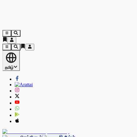
தமிழ்