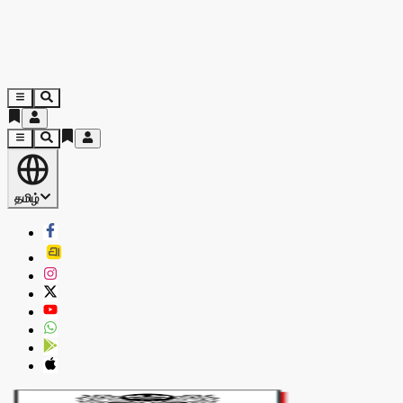
தமிழ்