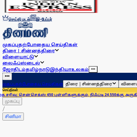
செய்தி மடல்
இ-பேப்பர்
முகப்பு
தற்போதைய செய்திகள்
திரை | சின்னத்திரை
விளையாட்டு
லைஃப்ஸ்டைல்
ஜோதிடம்
தமிழ்நாடு
இந்தியா
உலகம்
திரை | சின்னத்திரை
விளைய
முகப்பு
தற்போதைய செய்திகள்
செய்திகள்
சென்செக்ஸ் 450 புள்ளிகளுக்கும், நிஃப்டி 24,550க்கு அருகில் சென்ற
முகப்பு
/
சினிமா