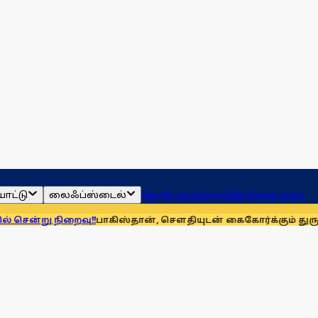
ாட்டு
லைஃப்ஸ்டைல்
ஜோதிடம்
தமிழ்நாடு
இந்தியா
உலகம்
ு நிறைவு!!
பாகிஸ்தான், சௌதியுடன் கைகோர்க்கும் துருக்கி! முத்தரப