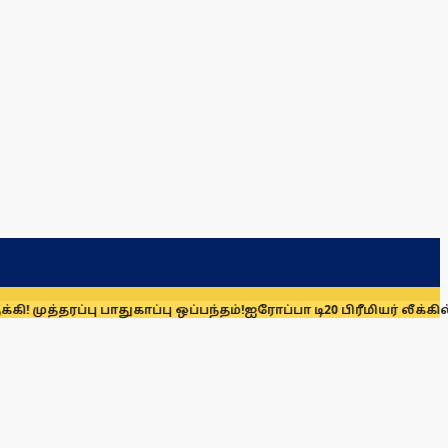
்பு பாதுகாப்பு ஒப்பந்தம்!
ஐரோப்பா டி20 பிரீமியர் லீக்கில் விள