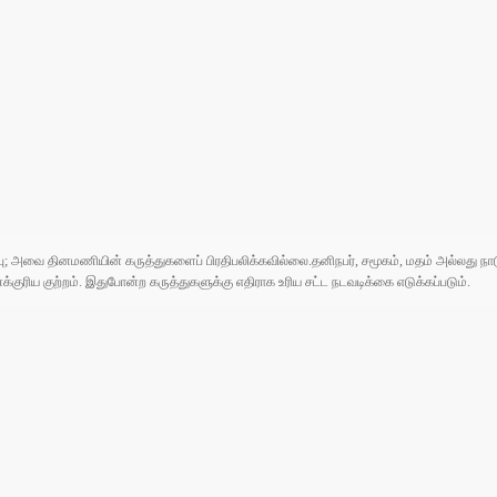
ுப்பு; அவை தினமணியின் கருத்துகளைப் பிரதிபலிக்கவில்லை.தனிநபர், சமூகம், மதம் அல்லது
ரிய குற்றம். இதுபோன்ற கருத்துகளுக்கு எதிராக உரிய சட்ட நடவடிக்கை எடுக்கப்படும்.