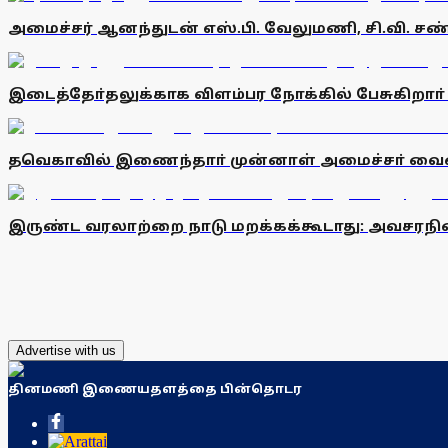
அமைச்சர் ஆனந்துடன் எஸ்.பி. வேலுமணி, சி.வி. சண்ம
இடைத்தோ்தலுக்காக விளம்பர நோக்கில் பேசுகிறாா் 
தவெகாவில் இணைந்தாா் முன்னாள் அமைச்சா் வைகைச
இருண்ட வரலாற்றை நாடு மறக்கக்கூடாது: அவசரநிலை 
Advertise with us
தினமணி இணையதளத்தை பின்தொடர