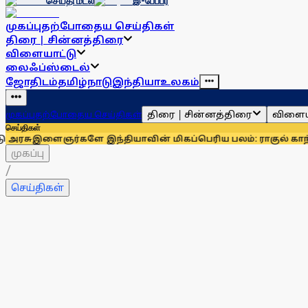
செய்தி மடல்
இ-பேப்பர்
முகப்பு
தற்போதைய செய்திகள்
திரை | சின்னத்திரை
விளையாட்டு
லைஃப்ஸ்டைல்
ஜோதிடம்
தமிழ்நாடு
இந்தியா
உலகம்
திரை | சின்னத்திரை
விளைய
முகப்பு
தற்போதைய செய்திகள்
செய்திகள்
ைஞர்களே இந்தியாவின் மிகப்பெரிய பலம்: ராகுல் காந்தி
உதயநித
முகப்பு
/
செய்திகள்