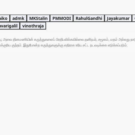
aiko
admk
MKStalin
PMMODI
RahulGandhi
Jayakumar
avarigalil
vinothraja
ுப்பு; அவை தினமணியின் கருத்துகளைப் பிரதிபலிக்கவில்லை.தனிநபர், சமூகம், மதம் அல்லது
ரிய குற்றம். இதுபோன்ற கருத்துகளுக்கு எதிராக உரிய சட்ட நடவடிக்கை எடுக்கப்படும்.