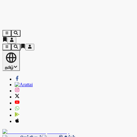
தமிழ்