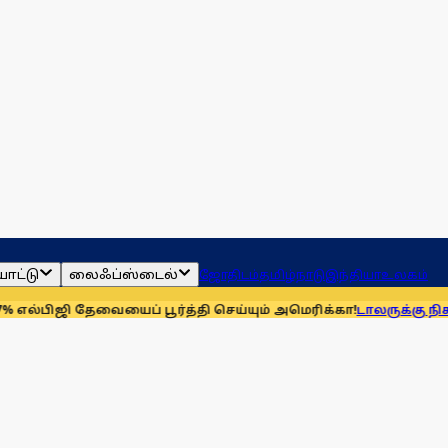
ாட்டு
லைஃப்ஸ்டைல்
ஜோதிடம்
தமிழ்நாடு
இந்தியா
உலகம்
ி தேவையைப் பூர்த்தி செய்யும் அமெரிக்கா!
டாலருக்கு நிகரான இந்தி