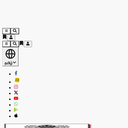
தமிழ்