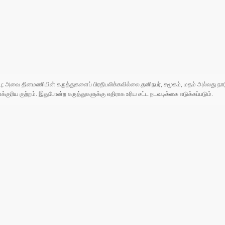
ுப்பு; அவை தினமணியின் கருத்துகளைப் பிரதிபலிக்கவில்லை.தனிநபர், சமூகம், மதம் அல்லது
ரிய குற்றம். இதுபோன்ற கருத்துகளுக்கு எதிராக உரிய சட்ட நடவடிக்கை எடுக்கப்படும்.