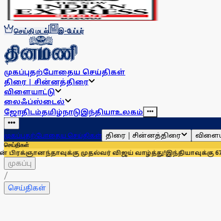
செய்தி மடல்
இ-பேப்பர்
முகப்பு
தற்போதைய செய்திகள்
திரை | சின்னத்திரை
விளையாட்டு
லைஃப்ஸ்டைல்
ஜோதிடம்
தமிழ்நாடு
இந்தியா
உலகம்
திரை | சின்னத்திரை
விளைய
முகப்பு
தற்போதைய செய்திகள்
செய்திகள்
னந்தாவுக்கு முதல்வர் விஜய் வாழ்த்து!
இந்தியாவுக்கு 67% எல்பிஜ
முகப்பு
/
செய்திகள்