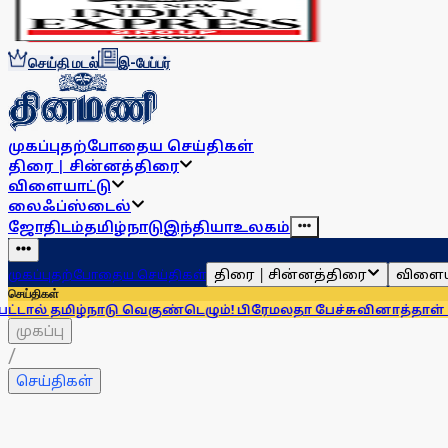
செய்தி மடல்
இ-பேப்பர்
முகப்பு
தற்போதைய செய்திகள்
திரை | சின்னத்திரை
விளையாட்டு
லைஃப்ஸ்டைல்
ஜோதிடம்
தமிழ்நாடு
இந்தியா
உலகம்
திரை | சின்னத்திரை
விளைய
முகப்பு
தற்போதைய செய்திகள்
செய்திகள்
மிழ்நாடு வெகுண்டெழும்! பிரேமலதா பேச்சு
வினாத்தாள் கசிவு கொ
முகப்பு
/
செய்திகள்