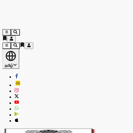
தமிழ்