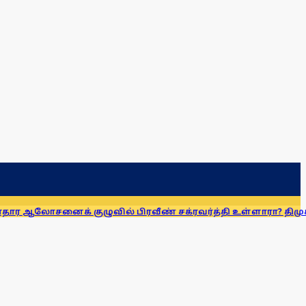
க் குழுவில் பிரவீண் சக்ரவர்த்தி உள்ளாரா? திமுக எம்எல்ஏ