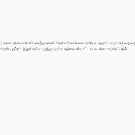
ுப்பு; அவை தினமணியின் கருத்துகளைப் பிரதிபலிக்கவில்லை.தனிநபர், சமூகம், மதம் அல்லது
ரிய குற்றம். இதுபோன்ற கருத்துகளுக்கு எதிராக உரிய சட்ட நடவடிக்கை எடுக்கப்படும்.