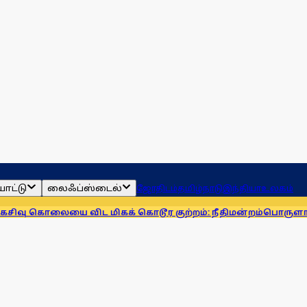
ாட்டு
லைஃப்ஸ்டைல்
ஜோதிடம்
தமிழ்நாடு
இந்தியா
உலகம்
லையை விட மிகக் கொடூர குற்றம்: நீதிமன்றம்
பொருளாதார ஆலோசனை