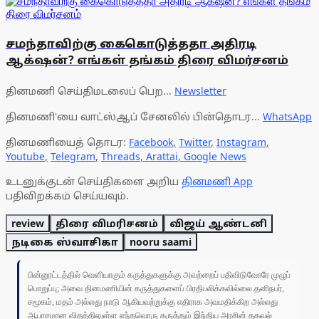
சமந்தாவிற்கு கைகொடுத்ததா அதிரடி
ஆக்‌ஷன்? எங்கள் தங்கம் திரை விமர்சனம்
தினமணி செய்திமடலைப் பெற...
Newsletter
தினமணி'யை வாட்ஸ்ஆப் சேனலில் பின்தொடர...
WhatsApp
தினமணியைத் தொடர:
Facebook
,
Twitter
,
Instagram
,
Youtube
,
Telegram
,
Threads
,
Arattai
,
Google News
உடனுக்குடன் செய்திகளை அறிய
தினமணி App
பதிவிறக்கம் செய்யவும்.
review
திரை விமரிசனம்
விஜய் ஆண்டனி
நடிகை ஸ்வாசிகா
nooru saami
பின்னூட்டத்தில் வெளியாகும் கருத்துகளுக்கு அவற்றைப் பதிவிடுவோரே முழுப்
பொறுப்பு; அவை தினமணியின் கருத்துகளைப் பிரதிபலிக்கவில்லை.தனிநபர்,
சமூகம், மதம் அல்லது நாடு ஆகியவற்றுக்கு எதிராக அவமதிக்கிற அல்லது
ஆபாசமான விதத்திலுள்ள எந்தவொரு கருத்தும் இந்திய அரசின் தகவல்