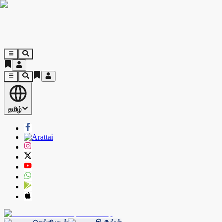
தமிழ்