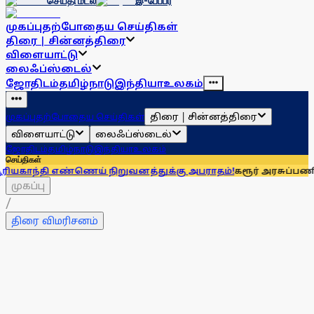
செய்தி மடல்
இ-பேப்பர்
முகப்பு
தற்போதைய செய்திகள்
திரை | சின்னத்திரை
விளையாட்டு
லைஃப்ஸ்டைல்
ஜோதிடம்
தமிழ்நாடு
இந்தியா
உலகம்
திரை | சின்னத்திரை
முகப்பு
தற்போதைய செய்திகள்
விளையாட்டு
லைஃப்ஸ்டைல்
ஜோதிடம்
தமிழ்நாடு
இந்தியா
உலகம்
செய்திகள்
ணெய் நிறுவனத்துக்கு அபராதம்!
கரூர் அரசுப்பணி வழக்கு: உச்
முகப்பு
/
திரை விமரிசனம்