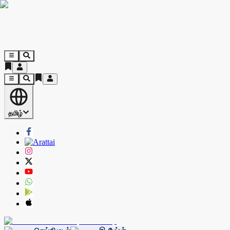
தமிழ்