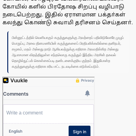
கோயில் களில் பிரதோஷ சிறப்பு வழிபாடு
நடைபெற்றது. இதில் ஏராளமான பக்தா்கள்
கலந்து கொண்டு சுவாமி தரிசனம் செய்தனா்.
பின்னூட்டத்தில் வெளியாகும் கருத்துகளுக்கு அவற்றைப் பதிவிடுவோரே முழுப்
பொறுப்பு; அவை தினமணியின் கருத்துகளைப் பிரதிபலிக்கவில்லை.தனிநபர்,
சமூகம், மதம் அல்லது நாடு ஆகியவற்றுக்கு எதிராக அவமதிக்கிற அல்லது
ஆபாசமான விதத்திலுள்ள எந்தவொரு கருத்தும் இந்திய அரசின் தகவல்
தொழில்நுட்பக் கொள்கைப்படி தண்டனைக்குரிய குற்றம். இதுபோன்ற
கருத்துகளுக்கு எதிராக உரிய சட்ட நடவடிக்கை எடுக்கப்படும்.