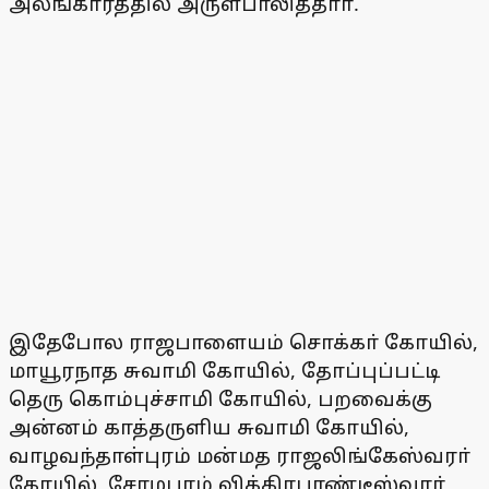
அலங்காரத்தில் அருள்பாலித்தாா்.
இதேபோல ராஜபாளையம் சொக்கா் கோயில்,
மாயூரநாத சுவாமி கோயில், தோப்புப்பட்டி
தெரு கொம்புச்சாமி கோயில், பறவைக்கு
அன்னம் காத்தருளிய சுவாமி கோயில்,
வாழவந்தாள்புரம் மன்மத ராஜலிங்கேஸ்வரா்
கோயில், சோழபுரம் விக்கிரபாண்டீஸ்வரா்