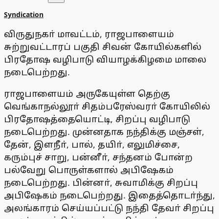
Syndication
விருதுநகா் மாவட்டம், ராஜபாளையம்
சுற்றுவட்டாரப் பகுதி சிவன் கோயில்களில்
பிரதோஷ வழிபாடு வியாழக்கிழமை மாலை
நடைபெற்றது.
ராஜபாளையம் அருகேயுள்ள தெற்கு
வெங்காநல்லூா் சிதம்பரேஸ்வரா் கோயிலில்
பிரதோஷத்தையொட்டி, சிறப்பு வழிபாடு
நடைபெற்றது. முன்னதாக நந்திக்கு மஞ்சள்,
தேன், இளநீா், பால், தயிா், எலுமிச்சை,
கரும்புச் சாறு, பன்னீா், சந்தனம் போன்ற
பல்வேறு பொருள்களால் அபிஷேகம்
நடைபெற்றது. பின்னா், சுவாமிக்கு சிறப்பு
அபிஷேகம் நடைபெற்றது. இதைத்தொடா்ந்து,
அலங்காரம் செய்யப்பட்டு நந்தி தேவா் சிறப்பு