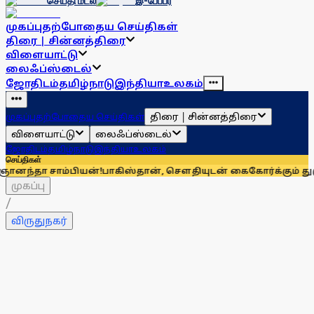
செய்தி மடல்
இ-பேப்பர்
முகப்பு
தற்போதைய செய்திகள்
திரை | சின்னத்திரை
விளையாட்டு
லைஃப்ஸ்டைல்
ஜோதிடம்
தமிழ்நாடு
இந்தியா
உலகம்
திரை | சின்னத்திரை
முகப்பு
தற்போதைய செய்திகள்
விளையாட்டு
லைஃப்ஸ்டைல்
ஜோதிடம்
தமிழ்நாடு
இந்தியா
உலகம்
செய்திகள்
சாம்பியன்!
பாகிஸ்தான், சௌதியுடன் கைகோர்க்கும் துருக்கி! முத்தரப
முகப்பு
/
விருதுநகர்