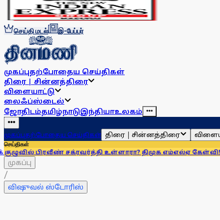
செய்தி மடல்
இ-பேப்பர்
முகப்பு
தற்போதைய செய்திகள்
திரை | சின்னத்திரை
விளையாட்டு
லைஃப்ஸ்டைல்
ஜோதிடம்
தமிழ்நாடு
இந்தியா
உலகம்
திரை | சின்னத்திரை
விளைய
முகப்பு
தற்போதைய செய்திகள்
செய்திகள்
ீண் சக்ரவர்த்தி உள்ளாரா? திமுக எம்எல்ஏ கேள்வி!
தவெக ஆட்ச
முகப்பு
/
விஷுவல் ஸ்டோரிஸ்