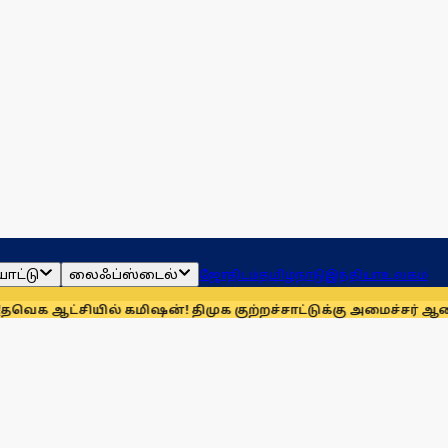
ாட்டு
லைஃப்ஸ்டைல்
ஜோதிடம்
தமிழ்நாடு
இந்தியா
உலகம்
ியில் கமிஷன்! திமுக குற்றச்சாட்டுக்கு அமைச்சர் ஆனந்த் சவால்