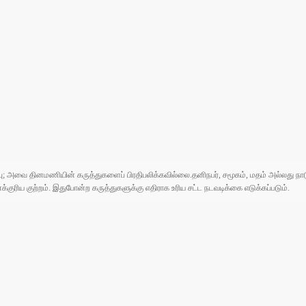
ுப்பு; அவை தினமணியின் கருத்துகளைப் பிரதிபலிக்கவில்லை.தனிநபர், சமூகம், மதம் அல்லது
ரிய குற்றம். இதுபோன்ற கருத்துகளுக்கு எதிராக உரிய சட்ட நடவடிக்கை எடுக்கப்படும்.