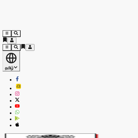
தமிழ்