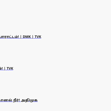
ட்டம்! | DMK | TVK
 | TVK
ானல் நீர்! அதிமுக