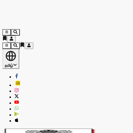
தமிழ்