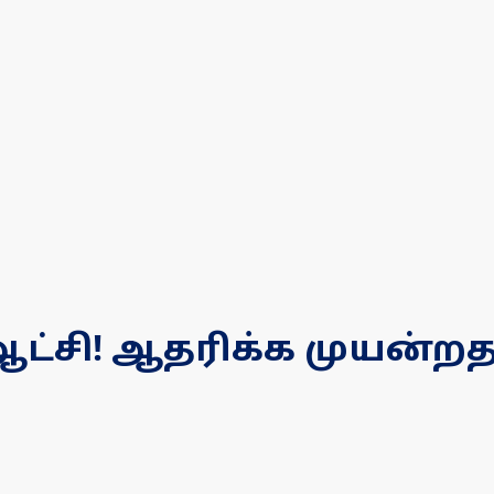
சி! ஆதரிக்க முயன்றதா