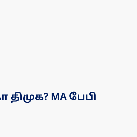
 திமுக? MA பேபி