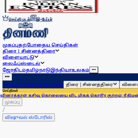
செய்தி மடல்
இ-பேப்பர்
முகப்பு
தற்போதைய செய்திகள்
திரை | சின்னத்திரை
விளையாட்டு
லைஃப்ஸ்டைல்
ஜோதிடம்
தமிழ்நாடு
இந்தியா
உலகம்
திரை | சின்னத்திரை
விளைய
முகப்பு
தற்போதைய செய்திகள்
செய்திகள்
ள் கசிவு கொலையை விட மிகக் கொடூர குற்றம்: நீதிமன்றம்
பொருள
முகப்பு
/
விஷுவல் ஸ்டோரிஸ்