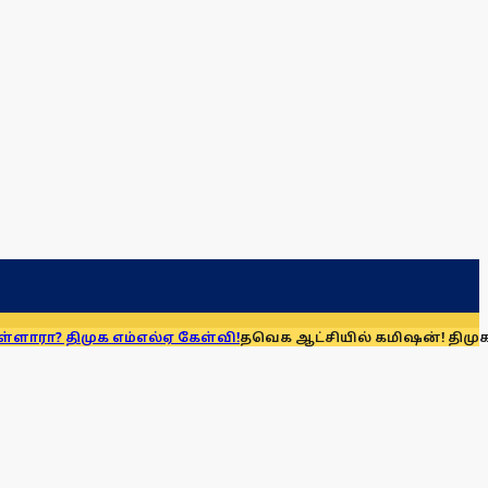
ுக எம்எல்ஏ கேள்வி!
தவெக ஆட்சியில் கமிஷன்! திமுக குற்றச்சாட