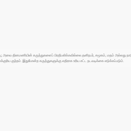
ுப்பு; அவை தினமணியின் கருத்துகளைப் பிரதிபலிக்கவில்லை.தனிநபர், சமூகம், மதம் அல்லது
ரிய குற்றம். இதுபோன்ற கருத்துகளுக்கு எதிராக உரிய சட்ட நடவடிக்கை எடுக்கப்படும்.