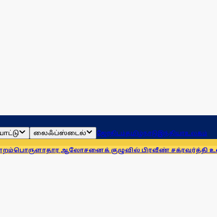
ாட்டு
லைஃப்ஸ்டைல்
ஜோதிடம்
தமிழ்நாடு
இந்தியா
உலகம்
ாதார ஆலோசனைக் குழுவில் பிரவீண் சக்ரவர்த்தி உள்ளாரா? திம