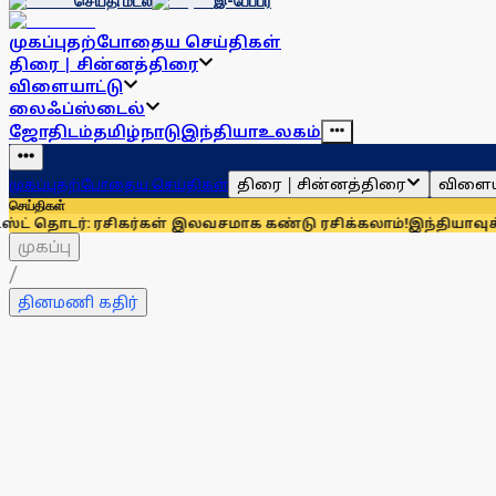
செய்தி மடல்
இ-பேப்பர்
முகப்பு
தற்போதைய செய்திகள்
திரை | சின்னத்திரை
விளையாட்டு
லைஃப்ஸ்டைல்
ஜோதிடம்
தமிழ்நாடு
இந்தியா
உலகம்
திரை | சின்னத்திரை
விளைய
முகப்பு
தற்போதைய செய்திகள்
செய்திகள்
 ரசிகர்கள் இலவசமாக கண்டு ரசிக்கலாம்!
இந்தியாவுக்கு 67% எல்ப
முகப்பு
/
தினமணி கதிர்