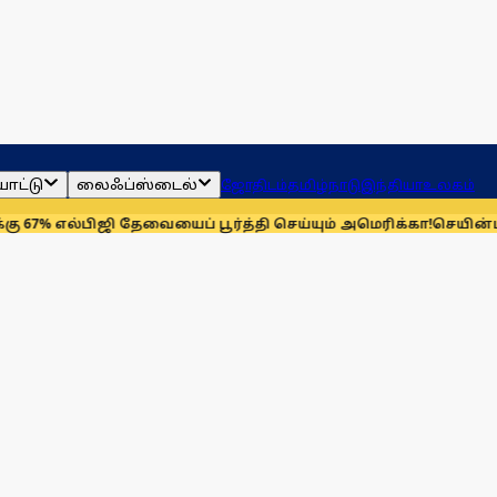
ாட்டு
லைஃப்ஸ்டைல்
ஜோதிடம்
தமிழ்நாடு
இந்தியா
உலகம்
ிஜி தேவையைப் பூர்த்தி செய்யும் அமெரிக்கா!
செயின்ட் லூயிஸ் ரேப