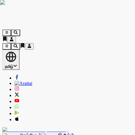
தமிழ்