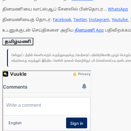
தினமணி'யை வாட்ஸ்ஆப் சேனலில் பின்தொடர...
WhatsApp
தினமணியைத் தொடர:
Facebook
,
Twitter
,
Instagram
,
Youtube
,
உடனுக்குடன் செய்திகளை அறிய
தினமணி App
பதிவிறக்கம்
தமிழ்மணி
பின்னூட்டத்தில் வெளியாகும் கருத்துகளுக்கு அவற்றைப் பதிவிடுவோரே முழுப் பொற
எந்தவொரு கருத்தும் இந்திய அரசின் தகவல் தொழில்நுட்பக் கொள்கைப்படி தண்டனைக்கு