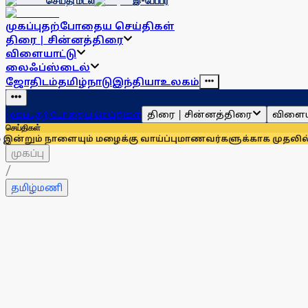
செய்தி மடல்
இ-பேப்பர்
முகப்பு
தற்போதைய செய்திகள்
திரை | சின்னத்திரை
விளையாட்டு
லைஃப்ஸ்டைல்
ஜோதிடம்
தமிழ்நாடு
இந்தியா
உலகம்
திரை | சின்னத்திரை
விளைய
முகப்பு
தற்போதைய செய்திகள்
செய்திகள்
ளையும் மழைக்கு வாய்ப்பு
மாணவர்களுக்காக முதலில் குரல் கொடுத
முகப்பு
/
தமிழ்மணி