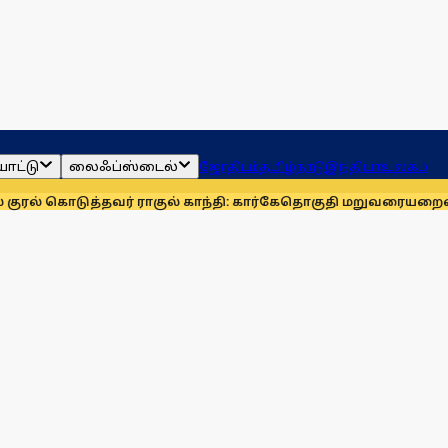
ாட்டு
லைஃப்ஸ்டைல்
ஜோதிடம்
தமிழ்நாடு
இந்தியா
உலகம்
்தவர் ராகுல் காந்தி: கார்கே
தொகுதி மறுவரையறையை நிராகரிக்