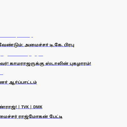
ண்டும்: அமைச்சா் டி.கே. பிரபு
! காமராஜருக்கு ஸ்டாலின் புகழாரம்!
் ஆா்ப்பாட்டம்
ராஜ்! | TVK | DMK
அமைச்சர் ராஜ்மோகன் பேட்டி