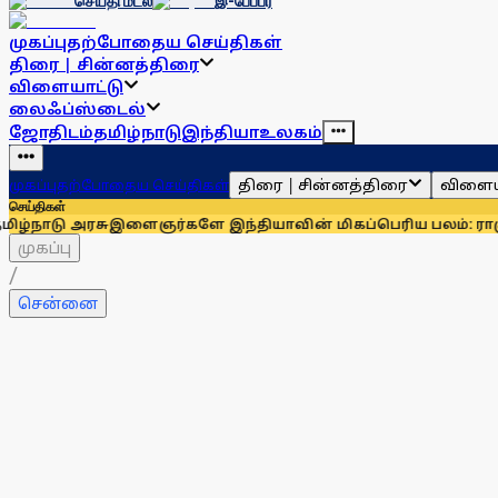
செய்தி மடல்
இ-பேப்பர்
முகப்பு
தற்போதைய செய்திகள்
திரை | சின்னத்திரை
விளையாட்டு
லைஃப்ஸ்டைல்
ஜோதிடம்
தமிழ்நாடு
இந்தியா
உலகம்
திரை | சின்னத்திரை
விளைய
முகப்பு
தற்போதைய செய்திகள்
செய்திகள்
ரசு
இளைஞர்களே இந்தியாவின் மிகப்பெரிய பலம்: ராகுல் காந்தி
முகப்பு
/
சென்னை