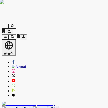
தமிழ்