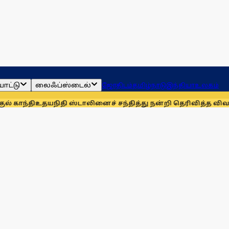
ாட்டு
லைஃப்ஸ்டைல்
ஜோதிடம்
தமிழ்நாடு
இந்தியா
உலகம்
உதயநிதி ஸ்டாலினைச் சந்தித்து நன்றி தெரிவித்த விவசாயிகள்!
ந