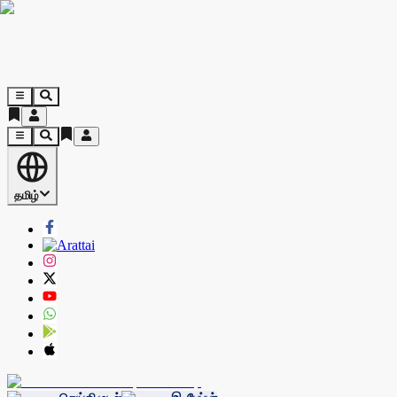
தமிழ்