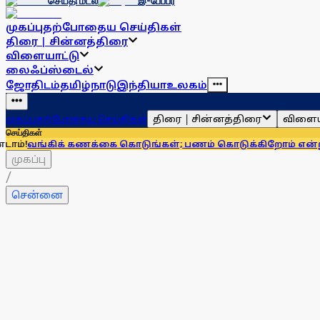
செய்தி மடல்
இ-பேப்பர்
முகப்பு
தற்போதைய செய்திகள்
திரை | சின்னத்திரை
விளையாட்டு
லைஃப்ஸ்டைல்
ஜோதிடம்
தமிழ்நாடு
இந்தியா
உலகம்
திரை | சின்னத்திரை
விளைய
முகப்பு
தற்போதைய செய்திகள்
செய்திகள்
க் கணக்கை கொடுங்கள்; பணம் கொடுக்கிறோம் என்று சொன்னால்.
முகப்பு
/
சென்னை