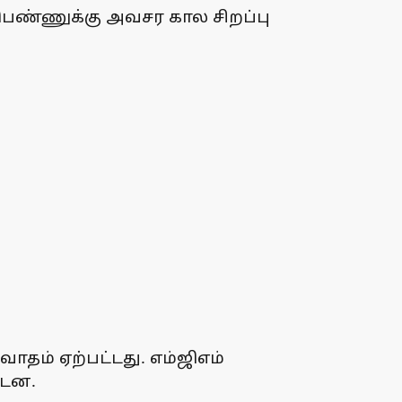
 பெண்ணுக்கு அவசர கால சிறப்பு
வாதம் ஏற்பட்டது. எம்ஜிஎம்
்டன.