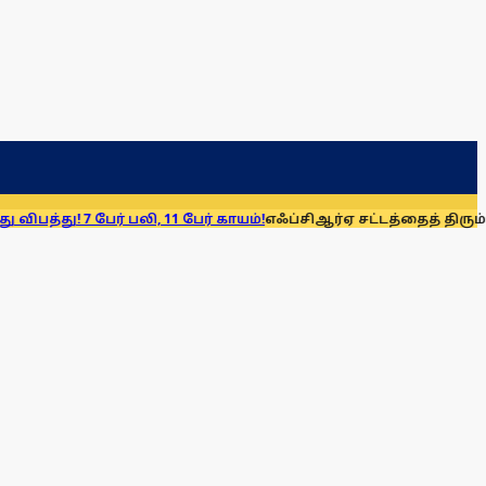
ேர் பலி, 11 பேர் காயம்!
எஃப்சிஆர்ஏ சட்டத்தைத் திரும்பப் பெறுக: 