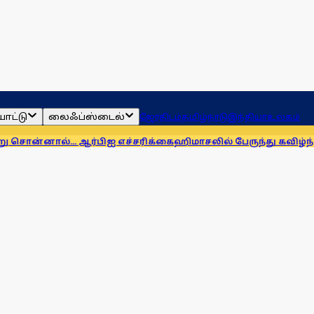
ாட்டு
லைஃப்ஸ்டைல்
ஜோதிடம்
தமிழ்நாடு
இந்தியா
உலகம்
.. ஆர்பிஐ எச்சரிக்கை
ஹிமாசலில் பேருந்து கவிழ்ந்து விபத்து! 7 ப