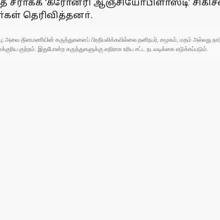
த்தை சீராக்க ‘கரோனரி ஆஞ்சியோபிளாஸ்டி’ சிக
்கள் தெரிவித்தனா்.
ுப்பு; அவை தினமணியின் கருத்துகளைப் பிரதிபலிக்கவில்லை.தனிநபர், சமூகம், மதம் அல்லது
ரிய குற்றம். இதுபோன்ற கருத்துகளுக்கு எதிராக உரிய சட்ட நடவடிக்கை எடுக்கப்படும்.