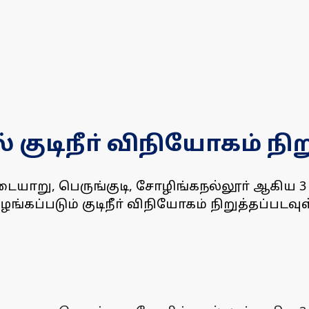
ுடிநீா் விநியோகம் நிற
று, பெருங்குடி, சோழிங்கநல்லூா் ஆகிய 3 மண
ங்கப்படும் குடிநீா் விநியோகம் நிறுத்தப்படவுள