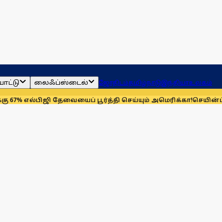
ாட்டு
லைஃப்ஸ்டைல்
ஜோதிடம்
தமிழ்நாடு
இந்தியா
உலகம்
்பிஜி தேவையைப் பூர்த்தி செய்யும் அமெரிக்கா!
செயின்ட் லூயிஸ் ர