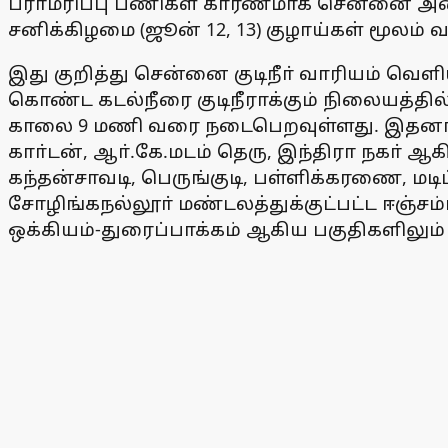
பராமரிப்பு பணிகள் காரணமாக சென்னை அடையா
சனிக்கிழமை (ஜூன் 12, 13) குழாய்கள் மூலம் வழ
இது குறித்து சென்னை குடிநீா் வாரியம் வெளிய
கொண்ட கடல்நீரை குடிநீராக்கும் நிலையத்தில
காலை 9 மணி வரை நடைபெறவுள்ளது. இதனால் அ
காா்டன், ஆா்.கே.மடம் தெரு, இந்திரா நகா் ஆக
கந்தன்சாவடி, பெருங்குடி, பள்ளிக்கரணை, மடி
சோழிங்கநல்லூா் மண்டலத்துக்குட்பட்ட ஈஞ்சம
ஒக்கியம்-துரைப்பாக்கம் ஆகிய பகுதிகளிலும் க