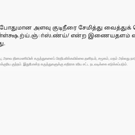
ோதுமான அளவு குடிநீரை சேமித்து வைத்துக் க
்ஜ்ள்ள்க்ஷ.ற்ய்.ஞ்ா்ஸ்.ண்ய்/ என்ற இணையதளம் வ
ு.
ுப்பு; அவை தினமணியின் கருத்துகளைப் பிரதிபலிக்கவில்லை.தனிநபர், சமூகம், மதம் அல்லது
ரிய குற்றம். இதுபோன்ற கருத்துகளுக்கு எதிராக உரிய சட்ட நடவடிக்கை எடுக்கப்படும்.