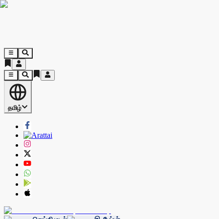
தமிழ்