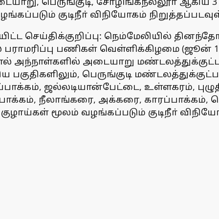
று, பெருங்குடி, சோழிங்கநல்லூா் ஆகிய 3 மண
ங்கப்படும் குடிநீா் விநியோகம் நிறுத்தப்படவுள
ிட்ட செய்திக்குறிப்பு: நெம்மேலியில் தினந்தோற
் பராமரிப்பு பணிகள் வெள்ளிக்கிழமை (ஜூன் 
ந்நாள்களில் அடையாறு மண்டலத்துக்குட்பட்ட 
ிய பகுதிகளிலும், பெருங்குடி மண்டலத்துக்குட்
ப்பாக்கம், ஜல்லடியான்பேட்டை, உள்ளகரம், புழ
்பாக்கம், நீலாங்கரை, அக்கரை, காரப்பாக்கம்,
ுழாய்கள் மூலம் வழங்கப்படும் குடிநீா் விநியோக