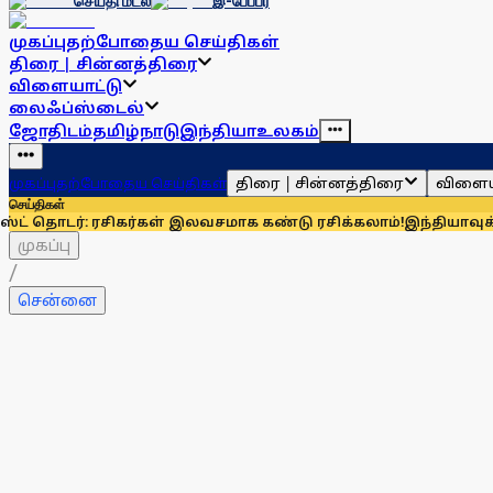
செய்தி மடல்
இ-பேப்பர்
முகப்பு
தற்போதைய செய்திகள்
திரை | சின்னத்திரை
விளையாட்டு
லைஃப்ஸ்டைல்
ஜோதிடம்
தமிழ்நாடு
இந்தியா
உலகம்
திரை | சின்னத்திரை
விளைய
முகப்பு
தற்போதைய செய்திகள்
செய்திகள்
்: ரசிகர்கள் இலவசமாக கண்டு ரசிக்கலாம்!
இந்தியாவுக்கு 67% எல
முகப்பு
/
சென்னை