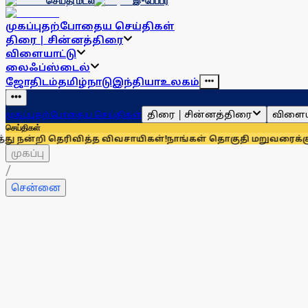
செய்தி மடல்
இ-பேப்பர்
முகப்பு
தற்போதைய செய்திகள்
திரை | சின்னத்திரை
விளையாட்டு
லைஃப்ஸ்டைல்
ஜோதிடம்
தமிழ்நாடு
இந்தியா
உலகம்
திரை | சின்னத்திரை
விளைய
முகப்பு
தற்போதைய செய்திகள்
செய்திகள்
ெரிவித்த விவசாயிகள்!
நாங்கள் தொகுதி மறுவரைக்கு முழுவதும் 
முகப்பு
/
சென்னை