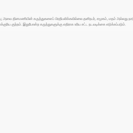
ுப்பு; அவை தினமணியின் கருத்துகளைப் பிரதிபலிக்கவில்லை.தனிநபர், சமூகம், மதம் அல்லது
ரிய குற்றம். இதுபோன்ற கருத்துகளுக்கு எதிராக உரிய சட்ட நடவடிக்கை எடுக்கப்படும்.