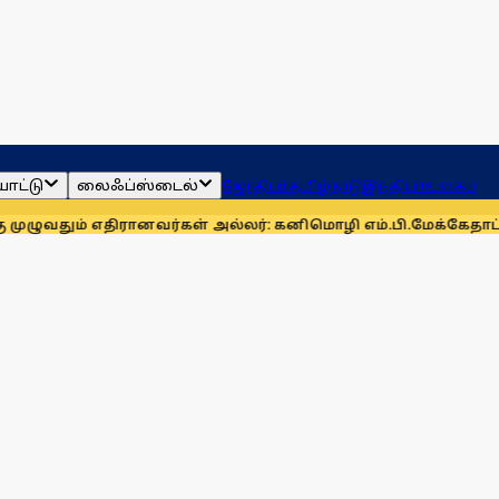
ாட்டு
லைஃப்ஸ்டைல்
ஜோதிடம்
தமிழ்நாடு
இந்தியா
உலகம்
எதிரானவர்கள் அல்லர்: கனிமொழி எம்.பி.
மேக்கேதாட்டு பிரச்னைய