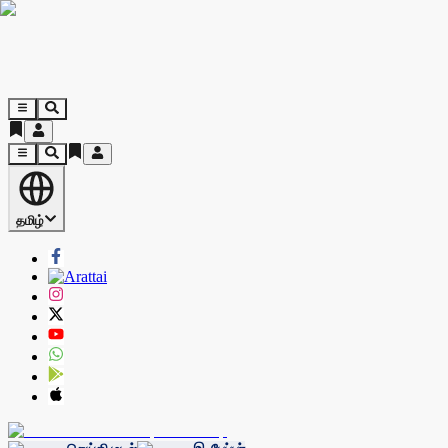
தமிழ்