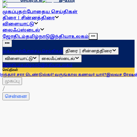
செய்தி மடல்
இ-பேப்பர்
முகப்பு
தற்போதைய செய்திகள்
திரை | சின்னத்திரை
விளையாட்டு
லைஃப்ஸ்டைல்
ஜோதிடம்
தமிழ்நாடு
இந்தியா
உலகம்
திரை | சின்னத்திரை
முகப்பு
தற்போதைய செய்திகள்
விளையாட்டு
லைஃப்ஸ்டைல்
ஜோதிடம்
தமிழ்நாடு
இந்தியா
உலகம்
செய்திகள்
 டெண்டுல்கர்! வருங்கால கணவர் யார்?
இலவச ரேஷன் அரிசியை நாம
முகப்பு
/
சென்னை