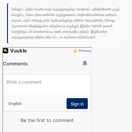
பின்னூட்டத்தில் வெளியாகும் கருத்துகளுக்கு அவற்றைப் பதிவிடுவோரே முழுப்
பொறுப்பு; அவை தினமணியின் கருத்துகளைப் பிரதிபலிக்கவில்லை.தனிநபர்,
சமூகம், மதம் அல்லது நாடு ஆகியவற்றுக்கு எதிராக அவமதிக்கிற அல்லது
ஆபாசமான விதத்திலுள்ள எந்தவொரு கருத்தும் இந்திய அரசின் தகவல்
தொழில்நுட்பக் கொள்கைப்படி தண்டனைக்குரிய குற்றம். இதுபோன்ற
கருத்துகளுக்கு எதிராக உரிய சட்ட நடவடிக்கை எடுக்கப்படும்.