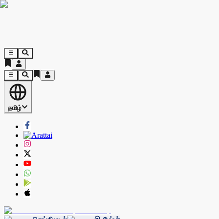
தமிழ்