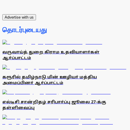
Advertise with us
தொடர்புடையது
வருவாய்த் துறை கிராம உதவியாளா்கள்
ஆா்ப்பாட்டம்
கரூரில் தமிழ்நாடு மின் ஊழியா் மத்திய
அமைப்பினா் ஆா்ப்பாட்டம்
எல்டிசி சான்றிதழ் சரிபாா்ப்பு ஜூலை 27-க்கு
தள்ளிவைப்பு