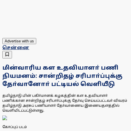
Advertise with us
சென்னை
மின்வாரிய கள உதவியாளா் பணி
நியமனம்: சான்றிதழ் சரிபாா்ப்புக்கு
தோ்வானோா் பட்டியல் வெளியீடு
தமிழ்நாடு மின் பகிா்மானக் கழகத்தின் கள உதவியாளா்
பணிக்கான சான்றிதழ் சரிபாா்ப்புக்கு தோ்வு செய்யப்பட்டவா் விவரம்
தமிழ்நாடு அரசுப் பணியாளா் தோ்வாணைய இணையதளத்தில்
வெளியிடப்பட்டுள்ளது.
கோப்புப் படம்