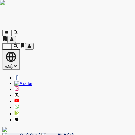
தமிழ்