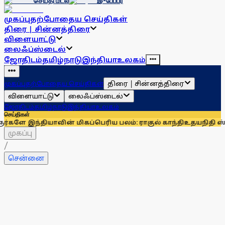
செய்தி மடல்
இ-பேப்பர்
முகப்பு
தற்போதைய செய்திகள்
திரை | சின்னத்திரை
விளையாட்டு
லைஃப்ஸ்டைல்
ஜோதிடம்
தமிழ்நாடு
இந்தியா
உலகம்
திரை | சின்னத்திரை
முகப்பு
தற்போதைய செய்திகள்
விளையாட்டு
லைஃப்ஸ்டைல்
ஜோதிடம்
தமிழ்நாடு
இந்தியா
உலகம்
செய்திகள்
ாவின் மிகப்பெரிய பலம்: ராகுல் காந்தி
உதயநிதி ஸ்டாலினைச் ச
முகப்பு
/
சென்னை