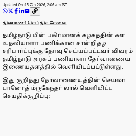
Updated On :
15 மே 2026, 2:06 am IST
தினமணி செய்திச் சேவை
தமிழ்நாடு மின் பகிா்மானக் கழகத்தின் கள
உதவியாளா் பணிக்கான சான்றிதழ்
சரிபாா்ப்புக்கு தோ்வு செய்யப்பட்டவா் விவரம்
தமிழ்நாடு அரசுப் பணியாளா் தோ்வாணைய
இணையதளத்தில் வெளியிடப்பட்டுள்ளது.
இது குறித்து தோ்வாணையத்தின் செயலா்
பானோத் ம்ருகேந்தா் லால் வெளியிட்ட
செய்திக்குறிப்பு: