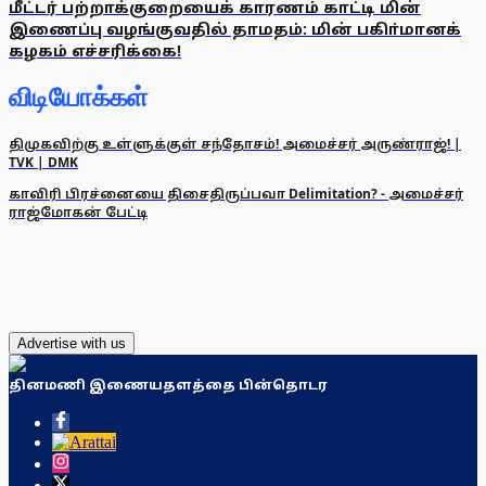
மீட்டர் பற்றாக்குறையைக் காரணம் காட்டி மின்
இணைப்பு வழங்குவதில் தாமதம்: மின் பகிா்மானக்
கழகம் எச்சரிக்கை!
விடியோக்கள்
திமுகவிற்கு உள்ளுக்குள் சந்தோசம்! அமைச்சர் அருண்ராஜ்! |
TVK | DMK
காவிரி பிரச்னையை திசைதிருப்பவா Delimitation? - அமைச்சர்
ராஜ்மோகன் பேட்டி
Advertise with us
தினமணி இணையதளத்தை பின்தொடர