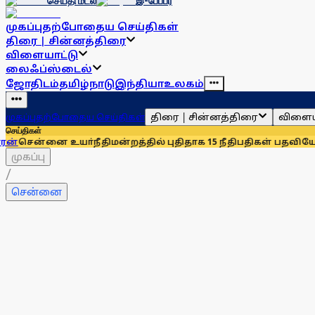
செய்தி மடல்
இ-பேப்பர்
முகப்பு
தற்போதைய செய்திகள்
திரை | சின்னத்திரை
விளையாட்டு
லைஃப்ஸ்டைல்
ஜோதிடம்
தமிழ்நாடு
இந்தியா
உலகம்
திரை | சின்னத்திரை
விளைய
முகப்பு
தற்போதைய செய்திகள்
செய்திகள்
ை உயா்நீதிமன்றத்தில் புதிதாக 15 நீதிபதிகள் பதவியேற்பு
சென்ன
முகப்பு
/
சென்னை