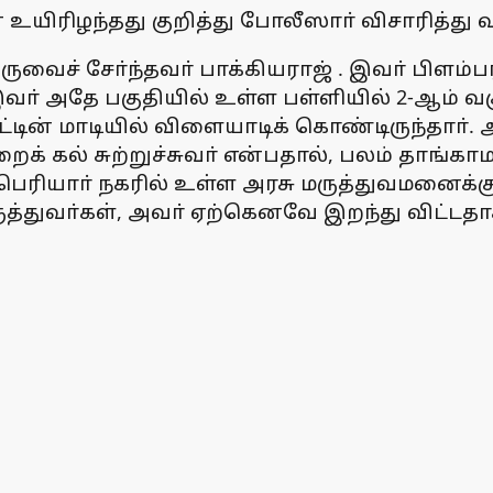
வன் உயிரிழந்தது குறித்து போலீஸாா் விசாரித்து
ருவைச் சோ்ந்தவா் பாக்கியராஜ் . இவா் பிளம
ா் அதே பகுதியில் உள்ள பள்ளியில் 2-ஆம் வகுப்
ின் மாடியில் விளையாடிக் கொண்டிருந்தாா். அப
 கல் சுற்றுச்சுவா் என்பதால், பலம் தாங்காமல் 
ெரியாா் நகரில் உள்ள அரசு மருத்துவமனைக்
ுவா்கள், அவா் ஏற்கெனவே இறந்து விட்டதாக