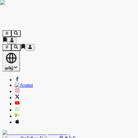
தமிழ்