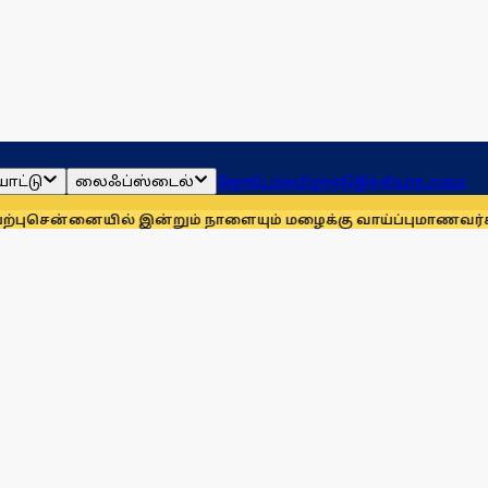
ாட்டு
லைஃப்ஸ்டைல்
ஜோதிடம்
தமிழ்நாடு
இந்தியா
உலகம்
ையில் இன்றும் நாளையும் மழைக்கு வாய்ப்பு
மாணவர்களுக்காக மு