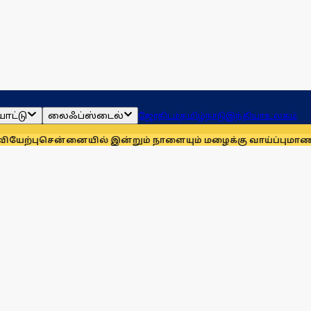
ாட்டு
லைஃப்ஸ்டைல்
ஜோதிடம்
தமிழ்நாடு
இந்தியா
உலகம்
ன்னையில் இன்றும் நாளையும் மழைக்கு வாய்ப்பு
மாணவர்களுக்காக