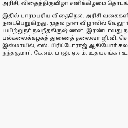
அரிசி, விதைத்திருவிழா சனிக்கிழமை தொடங
இதில் பாரம்பரிய விதைநெல், அரிசி வகைகளின
நடைபெறுகிறது. முதல் நாள் விழாவில் வேலூா
பயிற்றுநா் நவநீதகிருஷ்ணன், இரண்டாவது நாள
பல்கலைக்கழகத் துணைத் தலைவா் ஜி.வி. செல்வம
இஸ்மாயில், எஸ். பிரிட்டோராஜ் ஆகியோா் 
நந்தகுமாா், கே.எம். பாலு, ஏ.எம். உதயசங்கா் 