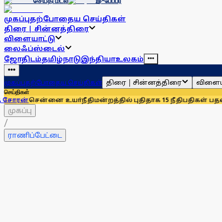
செய்தி மடல்
இ-பேப்பர்
முகப்பு
தற்போதைய செய்திகள்
திரை | சின்னத்திரை
விளையாட்டு
லைஃப்ஸ்டைல்
ஜோதிடம்
தமிழ்நாடு
இந்தியா
உலகம்
திரை | சின்னத்திரை
விளைய
முகப்பு
தற்போதைய செய்திகள்
செய்திகள்
ன்னை உயா்நீதிமன்றத்தில் புதிதாக 15 நீதிபதிகள் பதவியேற்பு
செ
முகப்பு
/
ராணிப்பேட்டை