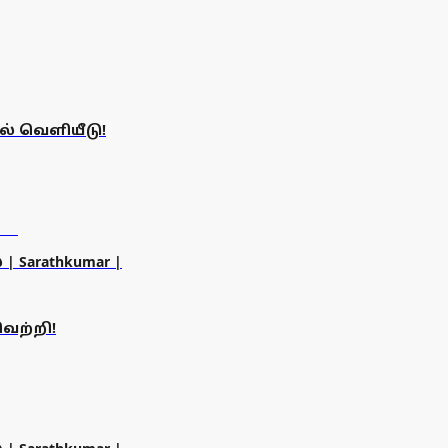
ல் வெளியீடு!
 | Sarathkumar |
ெற்றி!