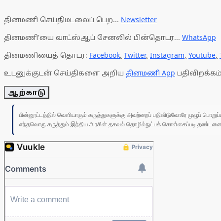
தினமணி செய்திமடலைப் பெற...
Newsletter
தினமணி'யை வாட்ஸ்ஆப் சேனலில் பின்தொடர...
WhatsApp
தினமணியைத் தொடர:
Facebook
,
Twitter
,
Instagram
,
Youtube
,
உடனுக்குடன் செய்திகளை அறிய
தினமணி App
பதிவிறக்கம்
ஆற்காடு
பின்னூட்டத்தில் வெளியாகும் கருத்துகளுக்கு அவற்றைப் பதிவிடுவோரே முழுப் பொற
எந்தவொரு கருத்தும் இந்திய அரசின் தகவல் தொழில்நுட்பக் கொள்கைப்படி தண்டனைக்கு