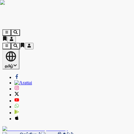
தமிழ்