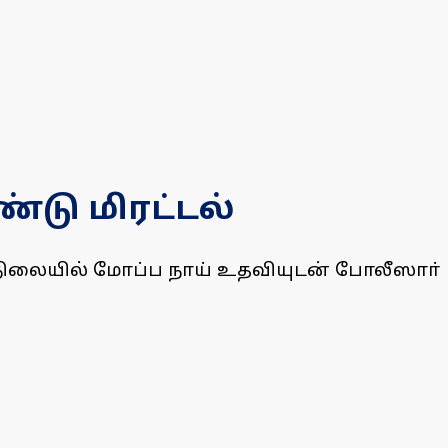
்டு மிரட்டல்
்ட நிலையில் மோப்ப நாய் உதவியுடன் போலீஸாா்