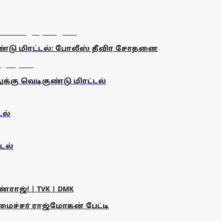
ண்டு மிரட்டல்: போலீஸ் தீவிர சோதனை
ு வெடிகுண்டு மிரட்டல்
டல்
டல்
ராஜ்! | TVK | DMK
அமைச்சர் ராஜ்மோகன் பேட்டி