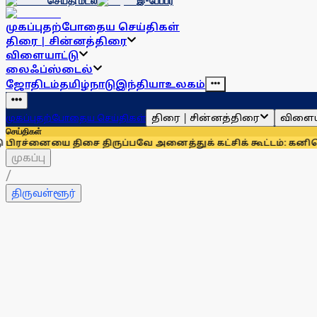
செய்தி மடல்
இ-பேப்பர்
முகப்பு
தற்போதைய செய்திகள்
திரை | சின்னத்திரை
விளையாட்டு
லைஃப்ஸ்டைல்
ஜோதிடம்
தமிழ்நாடு
இந்தியா
உலகம்
திரை | சின்னத்திரை
விளைய
முகப்பு
தற்போதைய செய்திகள்
செய்திகள்
திசை திருப்பவே அனைத்துக் கட்சிக் கூட்டம்: கனிமொழி
முழுமைய
முகப்பு
/
திருவள்ளூர்