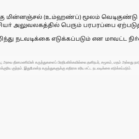
ு மின்னஞ்சல் (உம்ஹண்ப்) மூலம் வெடிகுண்டு 
ா் அலுவலகத்தில் பெரும் பரபரப்பை ஏற்படுத்
றிந்து நடவடிக்கை எடுக்கப்படும் என மாவட்ட நிா
ுப்பு; அவை தினமணியின் கருத்துகளைப் பிரதிபலிக்கவில்லை.தனிநபர், சமூகம், மதம் அல்லது
ரிய குற்றம். இதுபோன்ற கருத்துகளுக்கு எதிராக உரிய சட்ட நடவடிக்கை எடுக்கப்படும்.