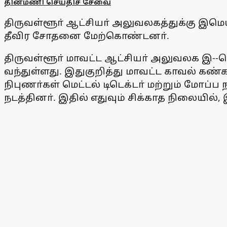
தினமணி செய்திச் சேவை
திருவள்ளூா் ஆட்சியா் அலுவலகத்துக்கு இமெய
தீவிர சோதனை மேற்கொண்டனா்.
திருவள்ளூா் மாவட்ட ஆட்சியா் அலுவலக இ--ம
வந்துள்ளது. இதுகுறித்து மாவட்ட காவல் கண
நிபுணா்கள் மெட்டல் டிடெக்டா் மற்றும் மோ
நடத்தினா். இதில் எதுவும் சிக்காத நிலையில