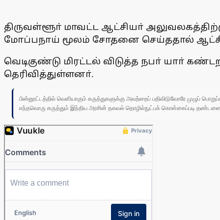
திருவள்ளூா் மாவட்ட ஆட்சியா் அலுவலகத்திற்க
மோப்பநாய் மூலம் சோதனை செய்ததால் ஆட்சிய
வெடிகுண்டு மிரட்டல் விடுத்த நபா் யாா் கண்ட
தெரிவித்துள்ளனா்.
பின்னூட்டத்தில் வெளியாகும் கருத்துகளுக்கு அவற்றைப் பதிவிடுவோரே முழுப் பொற
எந்தவொரு கருத்தும் இந்திய அரசின் தகவல் தொழில்நுட்பக் கொள்கைப்படி தண்டனைக்கு