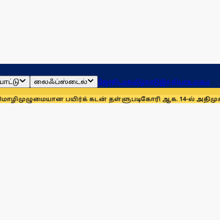
ாட்டு
லைஃப்ஸ்டைல்
ஜோதிடம்
தமிழ்நாடு
இந்தியா
உலகம்
ான பயிர்க் கடன் தள்ளுபடிகோரி ஆக. 14-ல் அதிமுக ஆர்ப்பாட்டம்