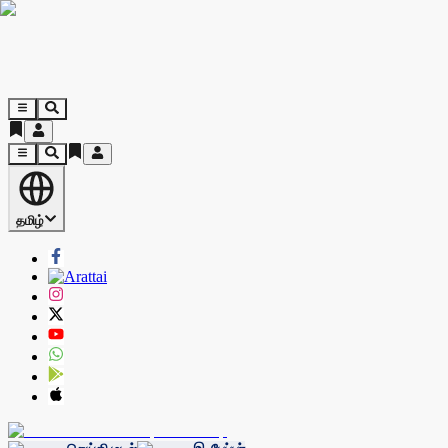
தமிழ்