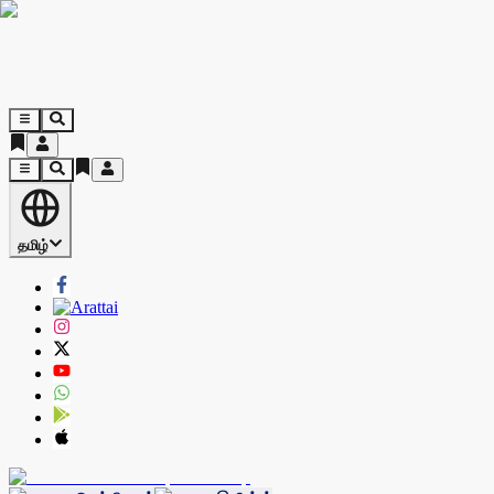
தமிழ்