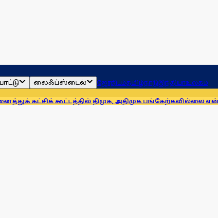
ாட்டு
லைஃப்ஸ்டைல்
ஜோதிடம்
தமிழ்நாடு
இந்தியா
உலகம்
சிக் கூட்டத்தில் திமுக, அதிமுக பங்கேற்கவில்லை என்றாலும் இத