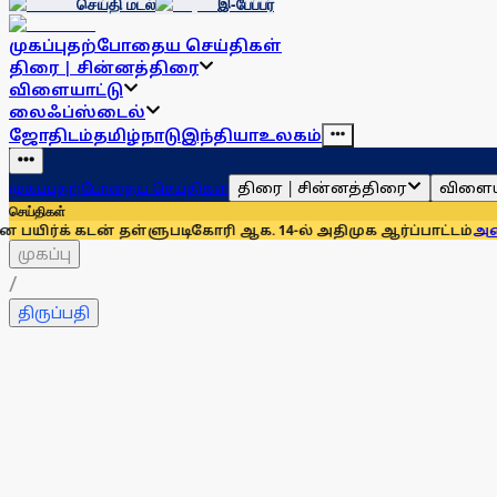
செய்தி மடல்
இ-பேப்பர்
முகப்பு
தற்போதைய செய்திகள்
திரை | சின்னத்திரை
விளையாட்டு
லைஃப்ஸ்டைல்
ஜோதிடம்
தமிழ்நாடு
இந்தியா
உலகம்
திரை | சின்னத்திரை
விளைய
முகப்பு
தற்போதைய செய்திகள்
செய்திகள்
ன் தள்ளுபடிகோரி ஆக. 14-ல் அதிமுக ஆர்ப்பாட்டம்
அனைத்துக் கட்
முகப்பு
/
திருப்பதி