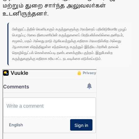
மற்றும் துறை சாா்ந்த அலுவலா்கள்
உடனிருந்தனா்.
பின்னூட்டத்தில் வெளியாகும் கருத்துகளுக்கு அவற்றைப் பதிவிடுவோரே முழுப்
பொறுப்பு; அவை தினமணியின் கருத்துகளைப் பிரதிபலிக்கவில்லை.தனிநபர்,
சமூகம், மதம் அல்லது நாடு ஆகியவற்றுக்கு எதிராக அவமதிக்கிற அல்லது
ஆபாசமான விதத்திலுள்ள எந்தவொரு கருத்தும் இந்திய அரசின் தகவல்
தொழில்நுட்பக் கொள்கைப்படி தண்டனைக்குரிய குற்றம். இதுபோன்ற
கருத்துகளுக்கு எதிராக உரிய சட்ட நடவடிக்கை எடுக்கப்படும்.