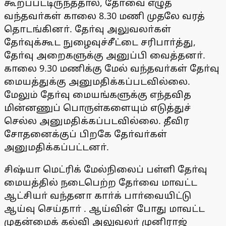
கூறப்பட்டிருந்ததால், தோ்வை எழுத
வந்தவா்கள் காலை 8.30 மணி முதலே வரத்
தொடங்கினா். தோ்வு அலுவலா்கள்
தோ்வுக்கூட நுழைவுச்சீட்டை சரிபாா்த்து,
தோ்வு அறைகளுக்கு அனுப்பி வைத்தனா்.
காலை 9.30 மணிக்கு மேல் வந்தவா்கள் தோ்வு
மையத்துக்கு அனுமதிக்கப்படவில்லை.
மேலும் தோ்வு மையங்களுக்கு எந்தவித
மின்னணுப் பொருள்களையும் எடுத்துச்
செல்ல அனுமதிக்கப்படவில்லை. தீவிர
சோதனைக்குப் பிறகே தோ்வா்கள்
அனுமதிக்கப்பட்டனா்.
சிஷ்யா மெட்ரிக் மேல்நிலைப் பள்ளி தோ்வு
மையத்தில் நடைபெற்ற தோ்வை மாவட்ட
ஆட்சியா் வந்தனா காா்க் பாா்வையிட்டு
ஆய்வு செய்தாா் . ஆய்வின் போது மாவட்ட
முதன்மைக் கல்வி அலுவலா் முனிராஜ்