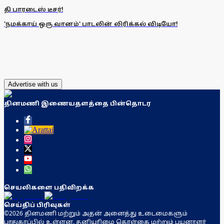
தி பாரடைஸ் டீசர்!
'நமக்காய் ஒரு வானம்' பாடலின் லிரிக்கல் விடியோ!
Advertise with us
தினமணி இணையதளத்தை பின்தொடர
செயலிகளை பதிவிறக்க
செய்திப் பிரிவுகள்
©2026 தினமணி மற்றும் அதன் அனைத்து உடைமைகளும்
பாதுகாப்பில் உள்ளன. தனியுரிமை கொள்கை மற்றும் பயனாளர்