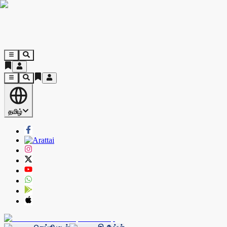
தமிழ்