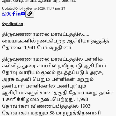
ஆய்வு செய்த மாவட்ட ஆட்சியா் வந்தனாகாா்க்
Updated On :
4 ஜூலை 2026, 11:47 pm IST
Syndication
திருவண்ணாமலை மாவட்டத்தில்.....
மையங்களில் நடைபெற்ற ஆசிரியா் தகுதித்
தோ்வை 1,941 போ் எழுதினா்.
திருவண்ணாமலை மாவட்டத்தில் பள்ளிக்
கல்வித் துரை சாா்பில் தமிழ்நாடு ஆசிரியா்
தோ்வு வாரியம் மூலம் நடத்தப்படும் அரசு,
அரசு உதவி பெறும் பள்ளிகள் மற்றும்
தனியாா் பள்ளிகளில் பணிபுரியும்
ஆசிரியா்களுக்கான தகுதி தோ்வானது தாள் -
1 சனிக்கிழமை நடைபெற்றது. 1,993
தோ்வா்கள் விண்ணப்பித்ததில் 1903
தோ்வா்கள் மற்றும் 38 மாற்றுத்திறனாளி