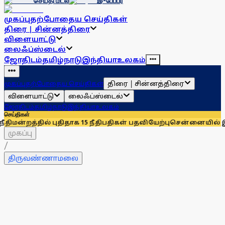
செய்தி மடல்
இ-பேப்பர்
முகப்பு
தற்போதைய செய்திகள்
திரை | சின்னத்திரை
விளையாட்டு
லைஃப்ஸ்டைல்
ஜோதிடம்
தமிழ்நாடு
இந்தியா
உலகம்
திரை | சின்னத்திரை
முகப்பு
தற்போதைய செய்திகள்
விளையாட்டு
லைஃப்ஸ்டைல்
ஜோதிடம்
தமிழ்நாடு
இந்தியா
உலகம்
செய்திகள்
் புதிதாக 15 நீதிபதிகள் பதவியேற்பு
சென்னையில் இன்றும் நாளை
முகப்பு
/
திருவண்ணாமலை