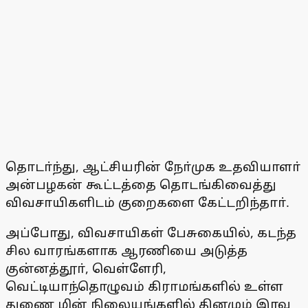
தொடா்ந்து, ஆட்சியரின் நோ்முக உதவியாளா்
அன்பழகன் கூட்டத்தை தொடங்கிவைத்து
விவசாயிகளிடம் குறைகளை கேட்டறிந்தாா்.
அப்போது, விவசாயிகள் பேசுகையில், கடந்த
சில வாரங்களாக ஆரணியை அடுத்த
குன்னத்தூா், வெள்ளேரி,
வெட்டியாந்தொழுவம் கிராமங்களில் உள்ள
துணை மின் நிலையங்களில் தினமும் இரவு