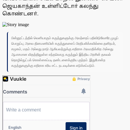
ஜெயகாந்தன் உள்ளிட்டோா் கலந்து
கொண்டனா்.
பின்னூட்டத்தில் வெளியாகும் கருத்துகளுக்கு அவற்றைப் பதிவிடுவோரே முழுப்
பொறுப்பு; அவை தினமணியின் கருத்துகளைப் பிரதிபலிக்கவில்லை.தனிநபர்,
சமூகம், மதம் அல்லது நாடு ஆகியவற்றுக்கு எதிராக அவமதிக்கிற அல்லது
ஆபாசமான விதத்திலுள்ள எந்தவொரு கருத்தும் இந்திய அரசின் தகவல்
தொழில்நுட்பக் கொள்கைப்படி தண்டனைக்குரிய குற்றம். இதுபோன்ற
கருத்துகளுக்கு எதிராக உரிய சட்ட நடவடிக்கை எடுக்கப்படும்.