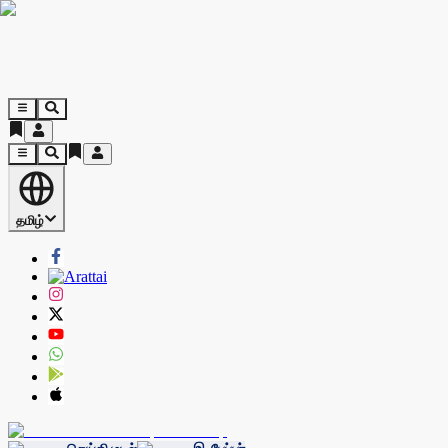
தமிழ்