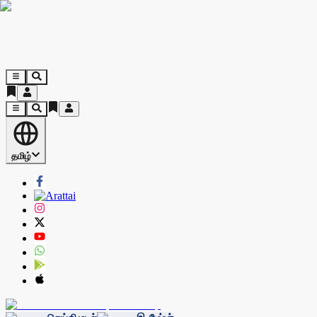
தமிழ்