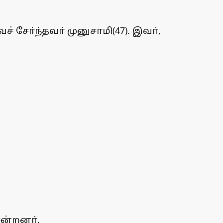
சோ்ந்தவா் முனுசாமி(47). இவா்,
ென்றனா்.