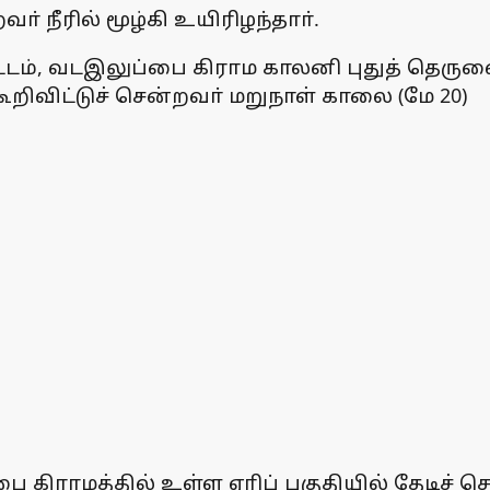
ா் நீரில் மூழ்கி உயிரிழந்தாா்.
், வடஇலுப்பை கிராம காலனி புதுத் தெருவைச் 
ூறிவிட்டுச் சென்றவா் மறுநாள் காலை (மே 20)
கிராமத்தில் உள்ள ஏரிப் பகுதியில் தேடிச் ச