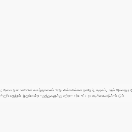
ுப்பு; அவை தினமணியின் கருத்துகளைப் பிரதிபலிக்கவில்லை.தனிநபர், சமூகம், மதம் அல்லது
ரிய குற்றம். இதுபோன்ற கருத்துகளுக்கு எதிராக உரிய சட்ட நடவடிக்கை எடுக்கப்படும்.