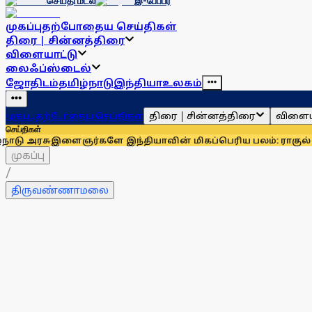
செய்தி மடல்
இ-பேப்பர்
முகப்பு
தற்போதைய செய்திகள்
திரை | சின்னத்திரை
விளையாட்டு
லைஃப்ஸ்டைல்
ஜோதிடம்
தமிழ்நாடு
இந்தியா
உலகம்
திரை | சின்னத்திரை
விளைய
முகப்பு
தற்போதைய செய்திகள்
செய்திகள்
ளைஞர்களே இந்தியாவின் மிகப்பெரிய பலம்: ராகுல் காந்தி
உதயநி
முகப்பு
/
திருவண்ணாமலை