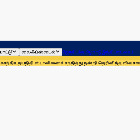
ாட்டு
லைஃப்ஸ்டைல்
ஜோதிடம்
தமிழ்நாடு
இந்தியா
உலகம்
தி ஸ்டாலினைச் சந்தித்து நன்றி தெரிவித்த விவசாயிகள்!
நாங்க