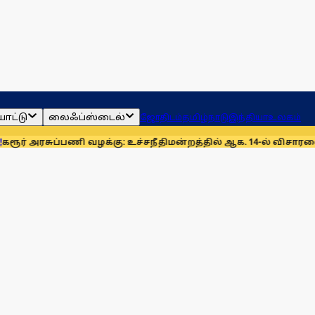
ாட்டு
லைஃப்ஸ்டைல்
ஜோதிடம்
தமிழ்நாடு
இந்தியா
உலகம்
ுப்பணி வழக்கு: உச்சநீதிமன்றத்தில் ஆக. 14-ல் விசாரணை
முன்னணி