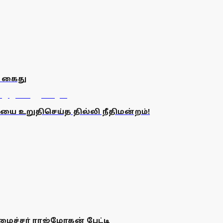
ி கைது
உறுதிசெய்த தில்லி நீதிமன்றம்!
அமைச்சர் ராஜ்மோகன் பேட்டி