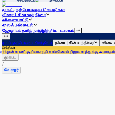
செய்தி மடல்
இ-பேப்பர்
முகப்பு
தற்போதைய செய்திகள்
திரை | சின்னத்திரை
விளையாட்டு
லைஃப்ஸ்டைல்
ஜோதிடம்
தமிழ்நாடு
இந்தியா
உலகம்
திரை | சின்னத்திரை
விளைய
முகப்பு
தற்போதைய செய்திகள்
செய்திகள்
ி சூரியகாந்தி எண்ணெய் நிறுவனத்துக்கு அபராதம்!
கரூர் அரச
முகப்பு
/
வேலூர்