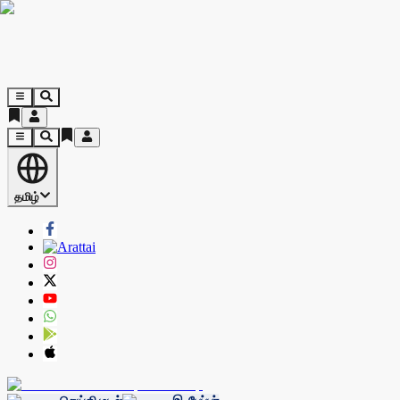
தமிழ்