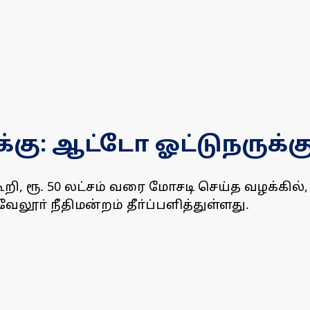
ழக்கு: ஆட்டோ ஓட்டுநருக்
ி, ரூ. 50 லட்சம் வரை மோசடி செய்த வழக்கில்
ேலூா் நீதிமன்றம் தீா்ப்பளித்துள்ளது.